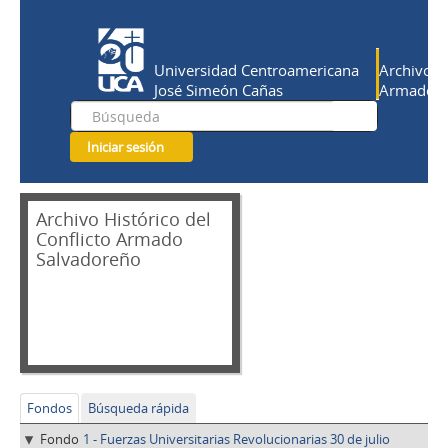
Universidad Centroamericana
Archivo Hi
José Simeón Cañas
Armado Sa
Iniciar sesión
Archivo Histórico del
Conflicto Armado
Salvadoreño
Fondos
Búsqueda rápida
Fondo
1 - Fuerzas Universitarias Revolucionarias 30 de julio