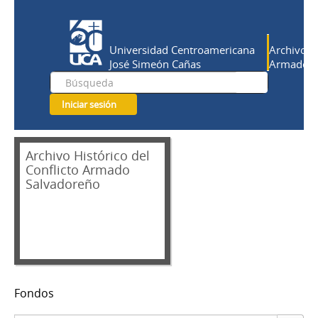
Universidad Centroamericana
Archivo Hi
José Simeón Cañas
Armado Sa
Iniciar sesión
Archivo Histórico del
Conflicto Armado
Salvadoreño
Fondos