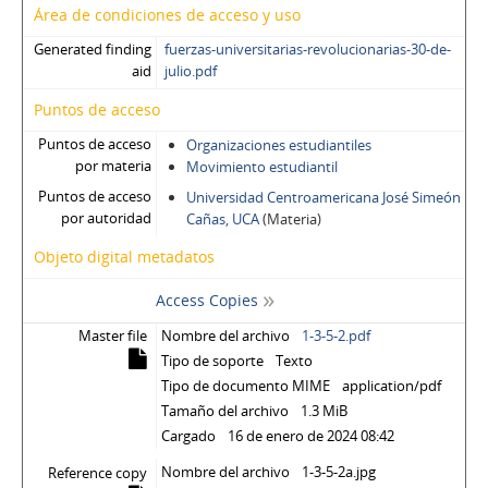
Área de condiciones de acceso y uso
Generated finding
fuerzas-universitarias-revolucionarias-30-de-
aid
julio.pdf
Puntos de acceso
Puntos de acceso
Organizaciones estudiantiles
por materia
Movimiento estudiantil
Puntos de acceso
Universidad Centroamericana José Simeón
por autoridad
Cañas, UCA
(Materia)
Objeto digital metadatos
Access Copies
Master file
Nombre del archivo
1-3-5-2.pdf
Tipo de soporte
Texto
Tipo de documento MIME
application/pdf
Tamaño del archivo
1.3 MiB
Cargado
16 de enero de 2024 08:42
Nombre del archivo
1-3-5-2a.jpg
Reference copy