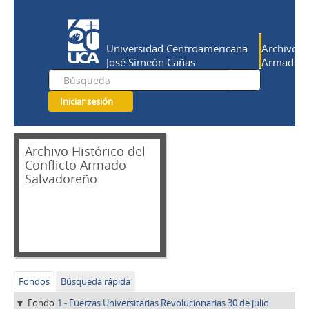
Universidad Centroamericana
Archivo Hi
José Simeón Cañas
Armado Sa
Iniciar sesión
Archivo Histórico del
Conflicto Armado
Salvadoreño
Fondos
Búsqueda rápida
Fondo
1 - Fuerzas Universitarias Revolucionarias 30 de julio