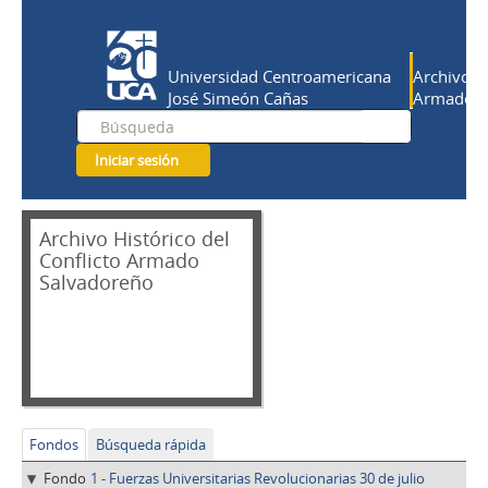
Universidad Centroamericana
Archivo Hi
José Simeón Cañas
Armado Sa
Iniciar sesión
Archivo Histórico del
Conflicto Armado
Salvadoreño
Fondos
Búsqueda rápida
Fondo
1 - Fuerzas Universitarias Revolucionarias 30 de julio