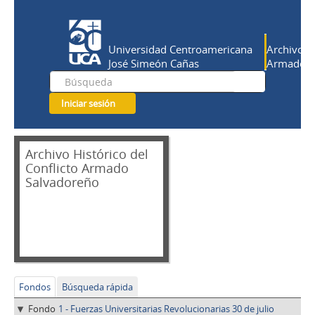
Universidad Centroamericana
Archivo Hi
José Simeón Cañas
Armado Sa
Iniciar sesión
Archivo Histórico del
Conflicto Armado
Salvadoreño
Fondos
Búsqueda rápida
Fondo
1 - Fuerzas Universitarias Revolucionarias 30 de julio