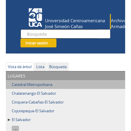
Universidad Centroamericana
Archivo Hi
José Simeón Cañas
Armado Sa
Iniciar sesión
Vista de árbol
Lista
Búsqueda
lugares
Catedral Metropolitana
Chalatenango-El Salvador
Cinquera-Cabañas-El Salvador
Cojutepeque-El Salvador
El Salvador
...