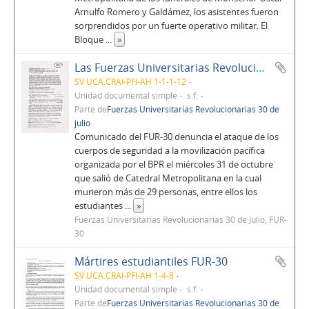
Arnulfo Romero y Galdámez, los asistentes fueron
sorprendidos por un fuerte operativo militar. El
Bloque
...
»
Las Fuerzas Universitarias Revolucionarias 30 de Julio denuncian y condenan enérgicamente la masacre al desfile bufo el día miércoles 31 de octubre
SV UCA.CRAI-PFI-AH 1-1-1-12
Unidad documental simple
s.f.
Parte de
Fuerzas Universitarias Revolucionarias 30 de
julio
Comunicado del FUR-30 denuncia el ataque de los
cuerpos de seguridad a la movilización pacífica
organizada por el BPR el miércoles 31 de octubre
que salió de Catedral Metropolitana en la cual
murieron más de 29 personas, entre ellos los
estudiantes
...
»
Fuerzas Universitarias Revolucionarias 30 de Julio, FUR-
30
Mártires estudiantiles FUR-30
SV UCA.CRAI-PFI-AH 1-4-8
Unidad documental simple
s.f.
Parte de
Fuerzas Universitarias Revolucionarias 30 de