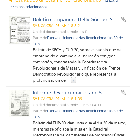
Excluir
términos relacionados
Boletín compañera Delfy Góchez: SECH, FUR-30, UCA
SV UCA.CRAI-PFI-AH 1-8-8-2
Unidad documental simple
s.f.
Parte de
Fuerzas Universitarias Revolucionarias 30 de
julio
Boletín de SECH y FUR-30, sobre el pueblo que ha
emprendido el camino a la liberación con gran
convicción, concretando la Coordinadora
Revolucionaria de Masas y unificación del Frente
Democrático Revolucionario que representa la
profundización del
...
»
Informe Revolucionario, año 5
SV UCA.CRAI-PFI-AH 1-8-1-36
Unidad documental simple
1980-04-11
Parte de
Fuerzas Universitarias Revolucionarias 30 de
julio
Boletín del FUR-30, denuncia que el día 30 de marzo,
mientras se oficiaba la misa en la Catedral
Metropolitana de los funerales de Monseñor Óscar