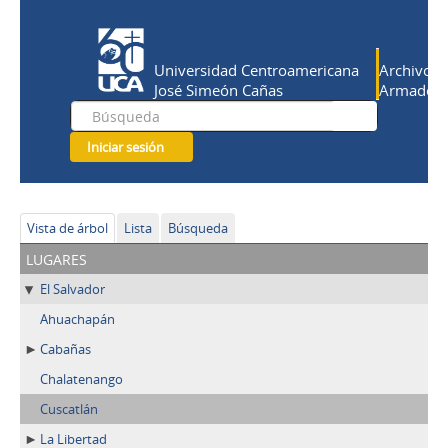
Universidad Centroamericana
Archivo Hi
José Simeón Cañas
Armado Sa
Iniciar sesión
Vista de árbol
Lista
Búsqueda
lugares
El Salvador
Ahuachapán
Cabañas
Chalatenango
Cuscatlán
La Libertad