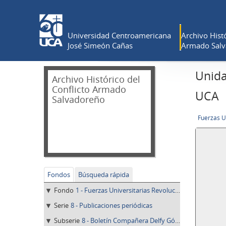
Universidad Centroamericana
Archivo Histó
José Simeón Cañas
Armado Salv
Unida
Archivo Histórico del
Conflicto Armado
UCA
Salvadoreño
Fondos
Búsqueda rápida
Fondo
1 - Fuerzas Universitarias Revolucionarias 30 de julio
Serie
8 - Publicaciones periódicas
Subserie
8 - Boletín Compañera Delfy Góchez