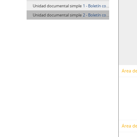
Unidad documental simple
1 - Boletín compañera Delfy Góchez
Unidad documental simple
2 - Boletín compañera Delfy Góchez: SECH, FUR-30, UCA
Área de
Área de