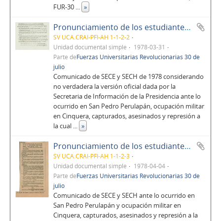
FUR-30
...
»
Pronunciamiento de los estudiantes de la Universidad Centroamericana "José Simeón Cañas" (UCA) en torno a los hechos de San Pedro Perulapán
SV UCA.CRAI-PFI-AH 1-1-2-2
Unidad documental simple
1978-03-31
Parte de
Fuerzas Universitarias Revolucionarias 30 de
julio
Comunicado de SECE y SECH de 1978 considerando
no verdadera la versión oficial dada por la
Secretaria de Información de la Presidencia ante lo
ocurrido en San Pedro Perulapán, ocupación militar
en Cinquera, capturados, asesinados y represión a
la cual
...
»
Pronunciamiento de los estudiantes de la Universidad Centroamericana "José Simeón Cañas" (UCA) en torno a los hechos de San Pedro Perulapán en diario El Mundo
SV UCA.CRAI-PFI-AH 1-1-2-3
Unidad documental simple
1978-04-04
Parte de
Fuerzas Universitarias Revolucionarias 30 de
julio
Comunicado de SECE y SECH ante lo ocurrido en
San Pedro Perulapán y ocupación militar en
Cinquera, capturados, asesinados y represión a la