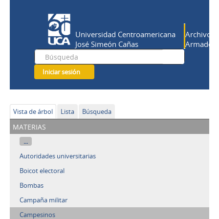
Universidad Centroamericana
Archivo Hi
José Simeón Cañas
Armado Sa
Iniciar sesión
Vista de árbol
Lista
Búsqueda
materias
...
Autoridades universitarias
Boicot electoral
Bombas
Campaña militar
Campesinos