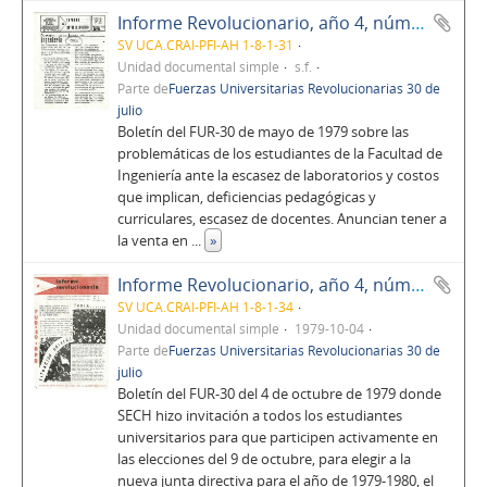
Informe Revolucionario, año 4, número 37
SV UCA.CRAI-PFI-AH 1-8-1-31
Unidad documental simple
s.f.
Parte de
Fuerzas Universitarias Revolucionarias 30 de
julio
Boletín del FUR-30 de mayo de 1979 sobre las
problemáticas de los estudiantes de la Facultad de
Ingeniería ante la escasez de laboratorios y costos
que implican, deficiencias pedagógicas y
curriculares, escasez de docentes. Anuncian tener a
la venta en
...
»
Informe Revolucionario, año 4, número 39
SV UCA.CRAI-PFI-AH 1-8-1-34
Unidad documental simple
1979-10-04
Parte de
Fuerzas Universitarias Revolucionarias 30 de
julio
Boletín del FUR-30 del 4 de octubre de 1979 donde
SECH hizo invitación a todos los estudiantes
universitarios para que participen activamente en
las elecciones del 9 de octubre, para elegir a la
nueva junta directiva para el año de 1979-1980, el