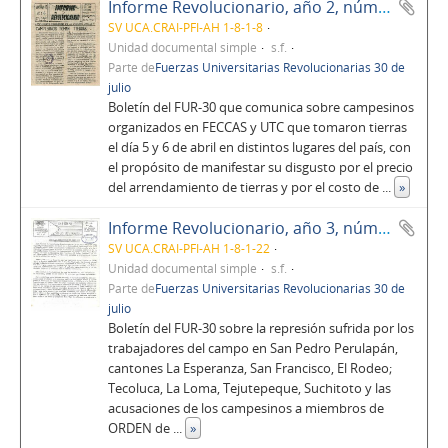
Informe Revolucionario, año 2, número 6
SV UCA.CRAI-PFI-AH 1-8-1-8
Unidad documental simple
s.f.
Parte de
Fuerzas Universitarias Revolucionarias 30 de
julio
Boletín del FUR-30 que comunica sobre campesinos
organizados en FECCAS y UTC que tomaron tierras
el día 5 y 6 de abril en distintos lugares del país, con
el propósito de manifestar su disgusto por el precio
del arrendamiento de tierras y por el costo de
...
»
Informe Revolucionario, año 3, número 24
SV UCA.CRAI-PFI-AH 1-8-1-22
Unidad documental simple
s.f.
Parte de
Fuerzas Universitarias Revolucionarias 30 de
julio
Boletín del FUR-30 sobre la represión sufrida por los
trabajadores del campo en San Pedro Perulapán,
cantones La Esperanza, San Francisco, El Rodeo;
Tecoluca, La Loma, Tejutepeque, Suchitoto y las
acusaciones de los campesinos a miembros de
ORDEN de
...
»