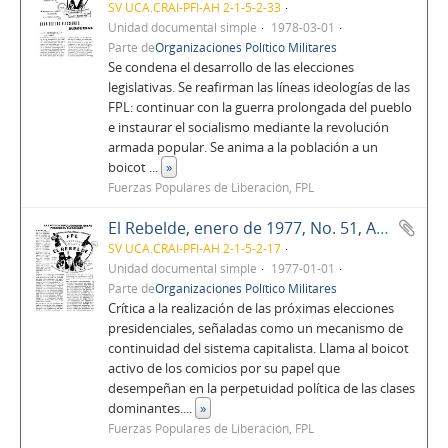
SV UCA.CRAI-PFI-AH 2-1-5-2-33
Unidad documental simple
1978-03-01
Parte de
Organizaciones Político Militares
Se condena el desarrollo de las elecciones
legislativas. Se reafirman las líneas ideologías de las
FPL: continuar con la guerra prolongada del pueblo
e instaurar el socialismo mediante la revolución
armada popular. Se anima a la población a un
boicot
...
»
Fuerzas Populares de Liberación, FPL
El Rebelde, enero de 1977, No. 51, Año 5
SV UCA.CRAI-PFI-AH 2-1-5-2-17
Unidad documental simple
1977-01-01
Parte de
Organizaciones Político Militares
Crítica a la realización de las próximas elecciones
presidenciales, señaladas como un mecanismo de
continuidad del sistema capitalista. Llama al boicot
activo de los comicios por su papel que
desempeñan en la perpetuidad política de las clases
dominantes.
...
»
Fuerzas Populares de Liberación, FPL