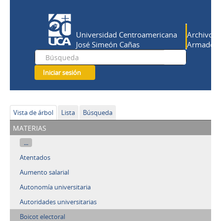
Universidad Centroamericana
Archivo Hi
José Simeón Cañas
Armado Sa
Iniciar sesión
Vista de árbol
Lista
Búsqueda
materias
...
Atentados
Aumento salarial
Autonomía universitaria
Autoridades universitarias
Boicot electoral