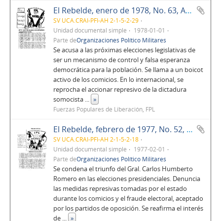
El Rebelde, enero de 1978, No. 63, Año 6
SV UCA.CRAI-PFI-AH 2-1-5-2-29
Unidad documental simple
1978-01-01
Parte de
Organizaciones Político Militares
Se acusa a las próximas elecciones legislativas de
ser un mecanismo de control y falsa esperanza
democrática para la población. Se llama a un boicot
activo de los comicios. En lo internacional, se
reprocha el accionar represivo de la dictadura
somocista
...
»
Fuerzas Populares de Liberación, FPL
El Rebelde, febrero de 1977, No. 52, Año 5
SV UCA.CRAI-PFI-AH 2-1-5-2-18
Unidad documental simple
1977-02-01
Parte de
Organizaciones Político Militares
Se condena el triunfo del Gral. Carlos Humberto
Romero en las elecciones presidenciales. Denuncia
las medidas represivas tomadas por el estado
durante los comicios y el fraude electoral, aceptado
por los partidos de oposición. Se reafirma el interés
de
...
»