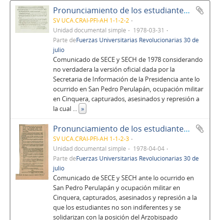
Pronunciamiento de los estudiantes de la Universidad Centroamericana "José Simeón Cañas" (UCA) en torno a los hechos de San Pedro Perulapán
SV UCA.CRAI-PFI-AH 1-1-2-2
Unidad documental simple
1978-03-31
Parte de
Fuerzas Universitarias Revolucionarias 30 de
julio
Comunicado de SECE y SECH de 1978 considerando
no verdadera la versión oficial dada por la
Secretaria de Información de la Presidencia ante lo
ocurrido en San Pedro Perulapán, ocupación militar
en Cinquera, capturados, asesinados y represión a
la cual
...
»
Pronunciamiento de los estudiantes de la Universidad Centroamericana "José Simeón Cañas" (UCA) en torno a los hechos de San Pedro Perulapán en diario El Mundo
SV UCA.CRAI-PFI-AH 1-1-2-3
Unidad documental simple
1978-04-04
Parte de
Fuerzas Universitarias Revolucionarias 30 de
julio
Comunicado de SECE y SECH ante lo ocurrido en
San Pedro Perulapán y ocupación militar en
Cinquera, capturados, asesinados y represión a la
que los estudiantes no son indiferentes y se
solidarizan con la posición del Arzobispado