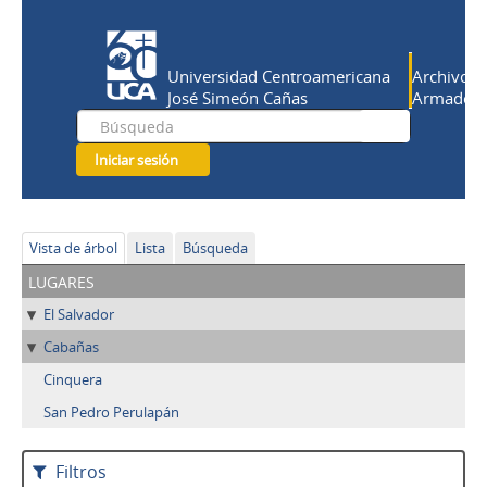
Universidad Centroamericana
Archivo Hi
José Simeón Cañas
Armado Sa
Iniciar sesión
Vista de árbol
Lista
Búsqueda
lugares
El Salvador
Cabañas
Cinquera
San Pedro Perulapán
Filtros