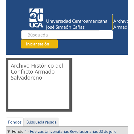
Universidad Centroamericana
Archivo Hi
José Simeón Cañas
Armado Sa
Iniciar sesión
Archivo Histórico del
Conflicto Armado
Salvadoreño
Fondos
Búsqueda rápida
Fondo
1 - Fuerzas Universitarias Revolucionarias 30 de julio