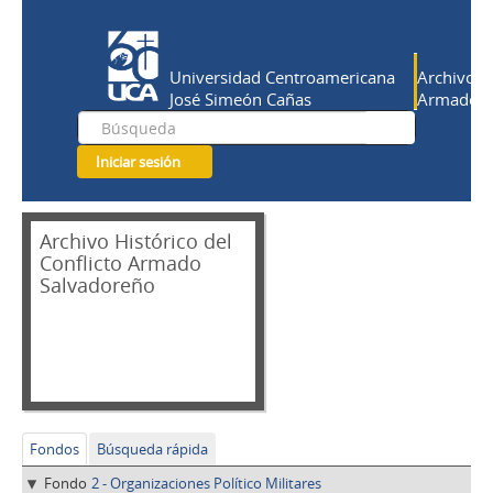
Universidad Centroamericana
Archivo Hi
José Simeón Cañas
Armado Sa
Iniciar sesión
Archivo Histórico del
Conflicto Armado
Salvadoreño
Fondos
Búsqueda rápida
Fondo
2 - Organizaciones Político Militares