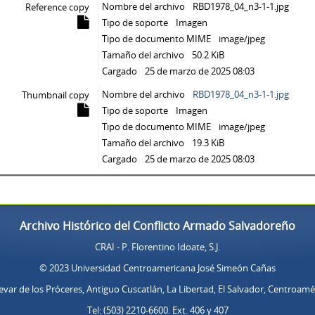
Nombre del archivo
RBD1978_04_n3-1-1.jpg
Reference copy
Tipo de soporte
Imagen
Tipo de documento MIME
image/jpeg
Tamaño del archivo
50.2 KiB
Cargado
25 de marzo de 2025 08:03
Nombre del archivo
RBD1978_04_n3-1-1.jpg
Thumbnail copy
Tipo de soporte
Imagen
Tipo de documento MIME
image/jpeg
Tamaño del archivo
19.3 KiB
Cargado
25 de marzo de 2025 08:03
Archivo Histórico del Conflicto Armado Salvadoreño
CRAI - P. Florentino Idoate, S.J.
© 2023 Universidad Centroamericana José Simeón Cañas
evar de los Próceres, Antiguo Cuscatlán, La Libertad, El Salvador, Centroamé
Tel: (503) 2210-6600. Ext. 406 y 407