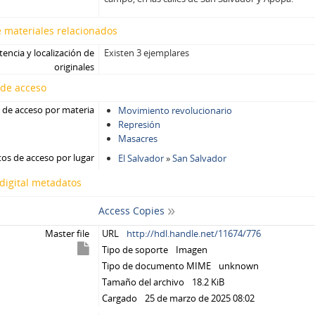
 materiales relacionados
tencia y localización de
Existen 3 ejemplares
originales
 de acceso
 de acceso por materia
Movimiento revolucionario
Represión
Masacres
os de acceso por lugar
El Salvador
»
San Salvador
digital metadatos
Access Copies
Master file
URL
http://hdl.handle.net/11674/776
Tipo de soporte
Imagen
Tipo de documento MIME
unknown
Tamaño del archivo
18.2 KiB
Cargado
25 de marzo de 2025 08:02