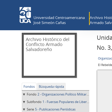
Universidad Centroamericana
Archivo Histó
José Simeón Cañas
Armado Salv
Unida
Archivo Histórico del
Conflicto Armado
No. 3
Salvadoreño
Organizaci
Fondos
Búsqueda rápida
Fondo
2 - Organizaciones Político Militares
Subfondo
1 - Fuerzas Populares de Liberación-FPL
Serie
5 - Publicaciones Periódicas