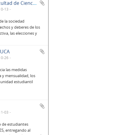
Estatutos de la Sociedad de Estudiantes de la Facultad de Ciencias del Hombre y de la Naturaleza
10-13
e la sociedad
rechos y deberes de los
tiva, las elecciones y
a UCA
10-26
ia las medidas
a y mensualidad, los
munidad estudiantil
11-03
o de estudiantes
ES, entregando al