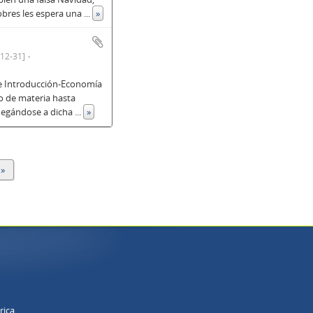
pobres les espera una
...
»
12-31]
 de Introducción-Economía
ro de materia hasta
 negándose a dicha
...
»
 »
rica