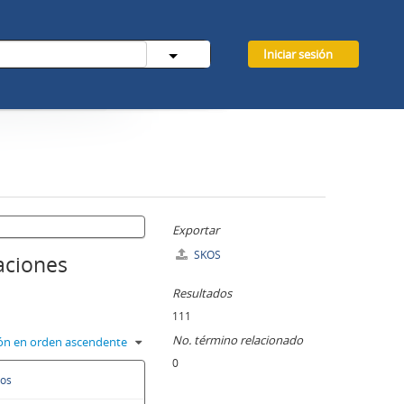
Iniciar sesión
Exportar
SKOS
zaciones
Resultados
111
No. término relacionado
ción en orden ascendente
0
dos