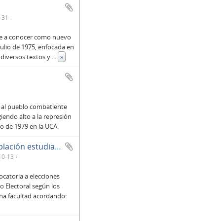
-31
se a conocer como nuevo
julio de 1975, enfocada en
 diversos textos y
...
»
 al pueblo combatiente
iendo alto a la represión
io de 1979 en la UCA.
Primer comunicado del consejo electoral a la población estudiantil de la Facultad de Ciencias del Hombre y de la Naturaleza
10-13
catoria a elecciones
o Electoral según los
cha facultad acordando: