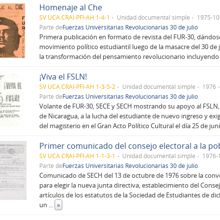
Homenaje al Che
SV UCA.CRAI-PFI-AH 1-4-1
Unidad documental simple
1975-10
Parte de
Fuerzas Universitarias Revolucionarias 30 de julio
Primera publicación en formato de revista del FUR-30, dándo
movimiento político estudiantil luego de la masacre del 30 de 
la transformación del pensamiento revolucionario incluyendo
¡Viva el FSLN!
SV UCA.CRAI-PFI-AH 1-3-5-2
Unidad documental simple
1976
Parte de
Fuerzas Universitarias Revolucionarias 30 de julio
Volante de FUR-30, SECE y SECH mostrando su apoyo al FSLN,
de Nicaragua, a la lucha del estudiante de nuevo ingreso y exig
del magisterio en el Gran Acto Político Cultural el día 25 de jun
SV UCA.CRAI-PFI-AH 1-1-3-1
Unidad documental simple
1976-
Parte de
Fuerzas Universitarias Revolucionarias 30 de julio
Comunicado de SECH del 13 de octubre de 1976 sobre la convo
para elegir la nueva junta directiva, establecimiento del Consej
artículos de los estatutos de la Sociedad de Estudiantes de di
un
...
»