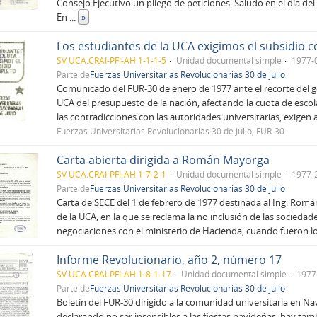
Consejo Ejecutivo un pliego de peticiones. Saludo en el día del
En
...
»
Los estudiantes de la UCA exigimos el subsidio 
SV UCA.CRAI-PFI-AH 1-1-1-5
Unidad documental simple
1977-
Parte de
Fuerzas Universitarias Revolucionarias 30 de julio
Comunicado del FUR-30 de enero de 1977 ante el recorte del go
UCA del presupuesto de la nación, afectando la cuota de escol
las contradicciones con las autoridades universitarias, exigen 
Fuerzas Universitarias Revolucionarias 30 de Julio, FUR-30
Carta abierta dirigida a Román Mayorga
SV UCA.CRAI-PFI-AH 1-7-2-1
Unidad documental simple
1977-
Parte de
Fuerzas Universitarias Revolucionarias 30 de julio
Carta de SECE del 1 de febrero de 1977 destinada al Ing. Rom
de la UCA, en la que se reclama la no inclusión de las sociedade
negociaciones con el ministerio de Hacienda, cuando fueron lo
Informe Revolucionario, año 2, número 17
SV UCA.CRAI-PFI-AH 1-8-1-17
Unidad documental simple
1977
Parte de
Fuerzas Universitarias Revolucionarias 30 de julio
Boletín del FUR-30 dirigido a la comunidad universitaria en N
declarando no ser insensibles a las fiestas navideñas, hay tam