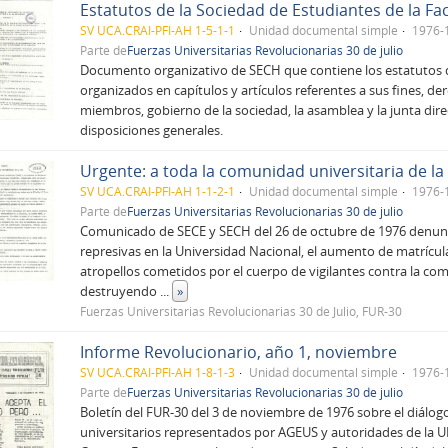
SV UCA.CRAI-PFI-AH 1-5-1-1
Unidad documental simple
1976-
Parte de
Fuerzas Universitarias Revolucionarias 30 de julio
Documento organizativo de SECH que contiene los estatutos d
organizados en capítulos y artículos referentes a sus fines, de
miembros, gobierno de la sociedad, la asamblea y la junta direc
disposiciones generales.
Urgente: a toda la comunidad universitaria de l
SV UCA.CRAI-PFI-AH 1-1-2-1
Unidad documental simple
1976-
Parte de
Fuerzas Universitarias Revolucionarias 30 de julio
Comunicado de SECE y SECH del 26 de octubre de 1976 denunc
represivas en la Universidad Nacional, el aumento de matrícul
atropellos cometidos por el cuerpo de vigilantes contra la co
destruyendo
...
»
Fuerzas Universitarias Revolucionarias 30 de Julio, FUR-30
Informe Revolucionario, año 1, noviembre
SV UCA.CRAI-PFI-AH 1-8-1-3
Unidad documental simple
1976-
Parte de
Fuerzas Universitarias Revolucionarias 30 de julio
Boletín del FUR-30 del 3 de noviembre de 1976 sobre el diálog
universitarios representados por AGEUS y autoridades de la U