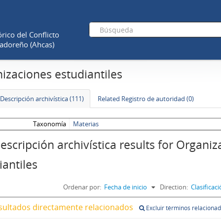
rico del Conflicto
adoreño (Ahcas)
izaciones estudiantiles
Descripción archivística (111)
Related Registro de autoridad (0)
Taxonomía
Materias
escripción archivística results for Organi
iantiles
Ordenar por:
Fecha de inicio
Direction:
Clasifica
sultados directamente relacionados
Excluir términos relaciona