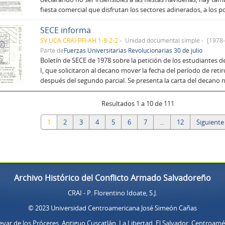
fiesta comercial que disfrutan los sectores adinerados, a los 
SECE informa
SV UCA.CRAI-PFI-AH 1-8-2-2
Unidad documental simple
[1978-
Parte de
Fuerzas Universitarias Revolucionarias 30 de julio
Boletín de SECE de 1978 sobre la petición de los estudiantes
I, que solicitaron al decano mover la fecha del período de reti
después del segundo parcial. Se presenta la carta del decano
Resultados 1 a 10 de 111
1
2
3
4
5
6
7
...
12
Siguiente
Archivo Histórico del Conflicto Armado Salvadoreño
CRAI - P. Florentino Idoate, S.J.
© 2023 Universidad Centroamericana José Simeón Cañas
evar de los Próceres, Antiguo Cuscatlán, La Libertad, El Salvador, Centroamé