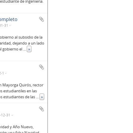
 estudiante de ingeniería.
completo
01-31
bierno al subsidio de la
aridad, dejando a un lado
al gobierno el
...
»
2-1
án Mayorga Quirós, rector
s estudiantiles en las
s estudiantes de las
...
»
-12-31
avidad y Año Nuevo,
bién una falsa Navidad,