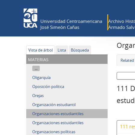
Universidad Centroamericana
Archivo Histó
José Simeón Cañas
Armado Salv
Organ
Vista de árbol
Lista
Búsqueda
materias
Related 
...
Oligarquía
Oposición política
111 D
Orejas
estud
Organización estudiantil
Organizaciones estudiantiles
Organizaciones estuidantiles
111 re
Organizaciones políticas