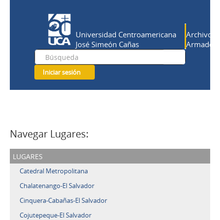
Universidad Centroamericana
Archivo Hi
José Simeón Cañas
Armado Sa
Iniciar sesión
Navegar Lugares:
lugares
Catedral Metropolitana
Chalatenango-El Salvador
Cinquera-Cabañas-El Salvador
Cojutepeque-El Salvador