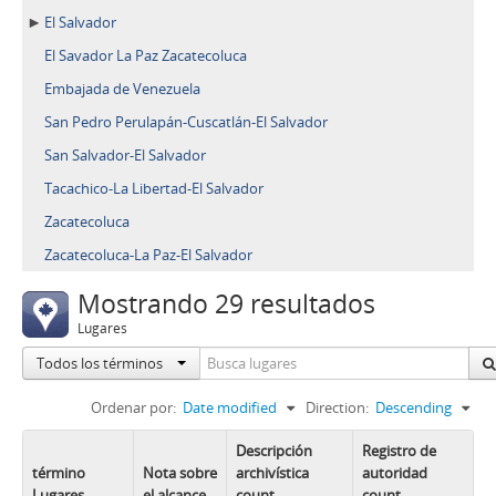
El Salvador
El Savador La Paz Zacatecoluca
Embajada de Venezuela
San Pedro Perulapán-Cuscatlán-El Salvador
San Salvador-El Salvador
Tacachico-La Libertad-El Salvador
Zacatecoluca
Zacatecoluca-La Paz-El Salvador
Mostrando 29 resultados
Lugares
Todos los términos
Ordenar por:
Date modified
Direction:
Descending
Descripción
Registro de
término
Nota sobre
archivística
autoridad
Lugares
el alcance
count
count