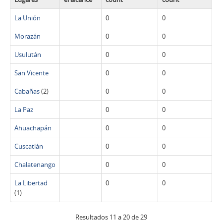
La Unión
0
0
Morazán
0
0
Usulután
0
0
San Vicente
0
0
Cabañas
(2)
0
0
La Paz
0
0
Ahuachapán
0
0
Cuscatlán
0
0
Chalatenango
0
0
La Libertad
0
0
(1)
Resultados 11 a 20 de 29