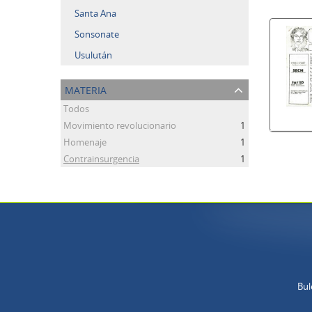
Santa Ana
Sonsonate
Usulután
materia
Todos
Movimiento revolucionario
1
Homenaje
1
Contrainsurgencia
1
Bul