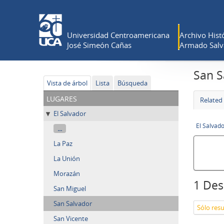
Universidad Centroamericana
Archivo Histó
José Simeón Cañas
Armado Salv
San S
Vista de árbol
Lista
Búsqueda
lugares
Related 
El Salvador
El Salvad
...
La Paz
La Unión
Morazán
1 Des
San Miguel
San Salvador
San Vicente