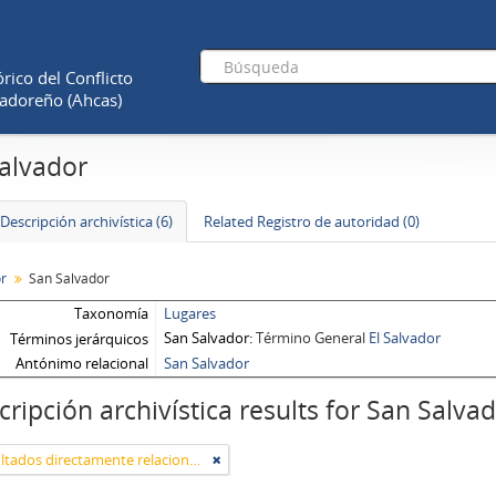
rico del Conflicto
adoreño (Ahcas)
alvador
Descripción archivística (6)
Related Registro de autoridad (0)
or
San Salvador
Taxonomía
Lugares
San Salvador
Término General
El Salvador
Términos jerárquicos
Antónimo relacional
San Salvador
cripción archivística results for San Salva
Sólo resultados directamente relacionados