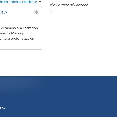
ción en orden ascendente
No. término relacionado
0
 UCA
l camino a la liberación
aria de Masas y
enta la profundización
rica