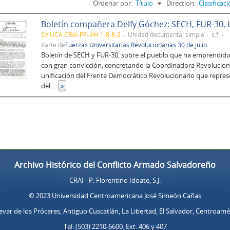
Ordenar por:
Título
Direction:
Clasifica
Boletín compañera Delfy Góchez: SECH, FUR-30,
SV UCA.CRAI-PFI-AH 1-8-8-2
Unidad documental simple
s.f.
Parte de
Fuerzas Universitarias Revolucionarias 30 de julio
Boletín de SECH y FUR-30, sobre el pueblo que ha emprendido e
con gran convicción, concretando la Coordinadora Revolucion
unificación del Frente Democrático Revolucionario que repres
del
...
»
Archivo Histórico del Conflicto Armado Salvadoreño
CRAI - P. Florentino Idoate, S.J.
© 2023 Universidad Centroamericana José Simeón Cañas
evar de los Próceres, Antiguo Cuscatlán, La Libertad, El Salvador, Centroamé
Tel: (503) 2210-6600. Ext. 406 y 407