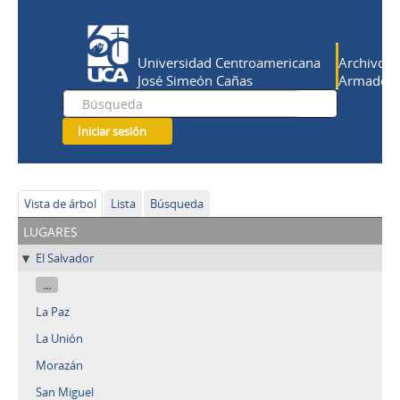
Universidad Centroamericana
Archivo Hi
José Simeón Cañas
Armado Sa
Iniciar sesión
Vista de árbol
Lista
Búsqueda
lugares
El Salvador
...
La Paz
La Unión
Morazán
San Miguel