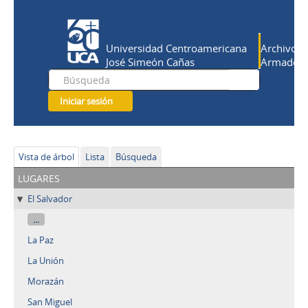
Universidad Centroamericana
Archivo Hi
José Simeón Cañas
Armado Sa
Iniciar sesión
Vista de árbol
Lista
Búsqueda
lugares
El Salvador
...
La Paz
La Unión
Morazán
San Miguel