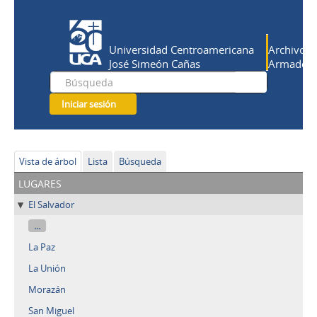
Universidad Centroamericana
Archivo Hi
José Simeón Cañas
Armado Sa
Iniciar sesión
Vista de árbol
Lista
Búsqueda
lugares
El Salvador
...
La Paz
La Unión
Morazán
San Miguel