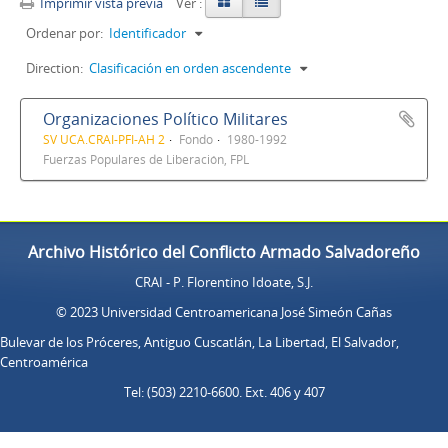
Imprimir vista previa
Ver :
Ordenar por:
Identificador
Direction:
Clasificación en orden ascendente
Organizaciones Político Militares
SV UCA.CRAI-PFI-AH 2
Fondo
1980-1992
Fuerzas Populares de Liberación, FPL
Archivo Histórico del Conflicto Armado Salvadoreño
CRAI - P. Florentino Idoate, S.J.
© 2023 Universidad Centroamericana José Simeón Cañas
Bulevar de los Próceres, Antiguo Cuscatlán, La Libertad, El Salvador,
Centroamérica
Tel: (503) 2210-6600. Ext. 406 y 407