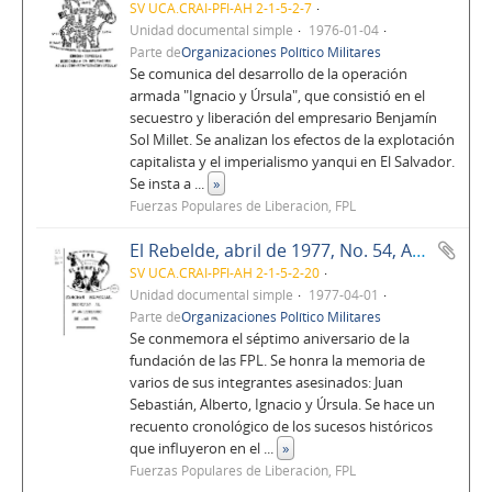
SV UCA.CRAI-PFI-AH 2-1-5-2-7
Unidad documental simple
1976-01-04
Parte de
Organizaciones Político Militares
Se comunica del desarrollo de la operación
armada "Ignacio y Úrsula", que consistió en el
secuestro y liberación del empresario Benjamín
Sol Millet. Se analizan los efectos de la explotación
capitalista y el imperialismo yanqui en El Salvador.
Se insta a
...
»
Fuerzas Populares de Liberación, FPL
El Rebelde, abril de 1977, No. 54, Año 5
SV UCA.CRAI-PFI-AH 2-1-5-2-20
Unidad documental simple
1977-04-01
Parte de
Organizaciones Político Militares
Se conmemora el séptimo aniversario de la
fundación de las FPL. Se honra la memoria de
varios de sus integrantes asesinados: Juan
Sebastián, Alberto, Ignacio y Úrsula. Se hace un
recuento cronológico de los sucesos históricos
que influyeron en el
...
»
Fuerzas Populares de Liberación, FPL