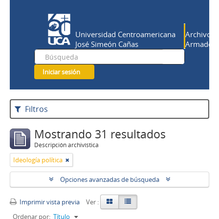
Universidad Centroamericana
Archivo Hi
José Simeón Cañas
Armado Sa
Iniciar sesión
Filtros
Mostrando 31 resultados
Descripción archivística
Ideología política
Opciones avanzadas de búsqueda
Imprimir vista previa
Ver :
Ordenar por:
Título