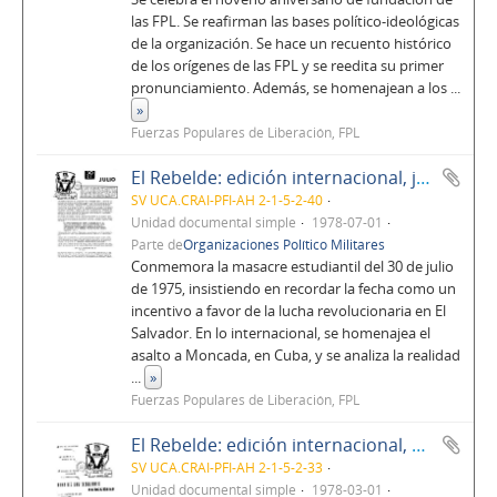
las FPL. Se reafirman las bases político-ideológicas
de la organización. Se hace un recuento histórico
de los orígenes de las FPL y se reedita su primer
pronunciamiento. Además, se homenajean a los
...
»
Fuerzas Populares de Liberación, FPL
El Rebelde: edición internacional, julio de 1978, No. 6, Año 1
SV UCA.CRAI-PFI-AH 2-1-5-2-40
Unidad documental simple
1978-07-01
Parte de
Organizaciones Político Militares
Conmemora la masacre estudiantil del 30 de julio
de 1975, insistiendo en recordar la fecha como un
incentivo a favor de la lucha revolucionaria en El
Salvador. En lo internacional, se homenajea el
asalto a Moncada, en Cuba, y se analiza la realidad
...
»
Fuerzas Populares de Liberación, FPL
El Rebelde: edición internacional, marzo de 1978, No. 2, Año 1
SV UCA.CRAI-PFI-AH 2-1-5-2-33
Unidad documental simple
1978-03-01