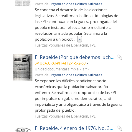
Parte de
Organizaciones Político Militares
Se condena el desarrollo de las elecciones
legislativas. Se reafirman las líneas ideologías de
las FPL: continuar con la guerra prolongada del
pueblo e instaurar el socialismo mediante la
revolución armada popular. Se anima a la
población a un boicot
...
»
Fuerzas Populares de Liberación, FPL
El Rebelde (Por qué debemos luchar)
SV UCA.CRAI-PFI-AH 2-1-5-2-63
Unidad documental simple
s.f
Parte de
Organizaciones Político Militares
Se exponen las difíciles condiciones socio-
económicas que la población salvadoreña
enfrenta. Se reafirma el compromiso de las FPL
por impulsar un gobierno democrático, anti
imperialista y anti oligárquico a través de la guerra
prolongada del pueblo.
Fuerzas Populares de Liberación, FPL
El Rebelde, 4 enero de 1976, No. 38, Año 4