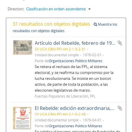
Direction:
Clasificación en orden ascendente
31 resultados con objetos digitales
Muestra los
resultados con objetos digitales
Artículo del Rebelde, febrero de 1978
SV UCA.CRAI-PFI-AH 2-1-5-2-31
Unidad documental simple
1978-02-01
Parte de
Organizaciones Político Militares
Se reitera el rechazo de las FPL, al sistema
electoral, y se reafirma su compromiso por la
lucha revolucionaria. Se insiste en un boicot
activo, de parte de toda la población, a las
elecciones legislativas de marzo.
Fuerzas Populares de Liberación, FPL
El Rebelde: edición extraordinaria, abril de 1979, No. 78, Año 6
SV UCA.CRAI-PFI-AH 2-1-5-2-46
Unidad documental simple
1979-04-01
Parte de
Organizaciones Político Militares
Se celebra el noveno aniversario de fundación de