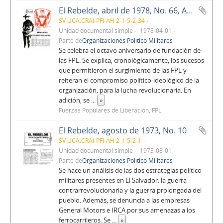
El Rebelde, abril de 1978, No. 66, Año 6
SV UCA.CRAI-PFI-AH 2-1-5-2-34
Unidad documental simple
1978-04-01
Parte de
Organizaciones Político Militares
Se celebra el octavo aniversario de fundación de
las FPL. Se explica, cronológicamente, los sucesos
que permitieron el surgimiento de las FPL y
reiteran el compromiso político-ideológico de la
organización, para la lucha revolucionaria. En
adición, se
...
»
Fuerzas Populares de Liberación, FPL
El Rebelde, agosto de 1973, No. 10
SV UCA.CRAI-PFI-AH 2-1-5-2-1
Unidad documental simple
1973-08-01
Parte de
Organizaciones Político Militares
Se hace un análisis de las dos estrategias político-
militares presentes en El Salvador: la guerra
contrarrevolucionaria y la guerra prolongada del
pueblo. Además, se denuncia a las empresas
General Motors e IRCA por sus amenazas a los
ferrocarrileros. Se
...
»