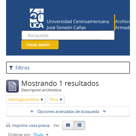
Universidad Centroamericana
Archivo Hi
José Simeón Cañas
Armado Sa
Iniciar sesión
Filtros
Mostrando 1 resultados
Descripción archivística
Ideología política
Otro
Opciones avanzadas de búsqueda
Imprimir vista previa
Ver :
Ordenar por:
Título