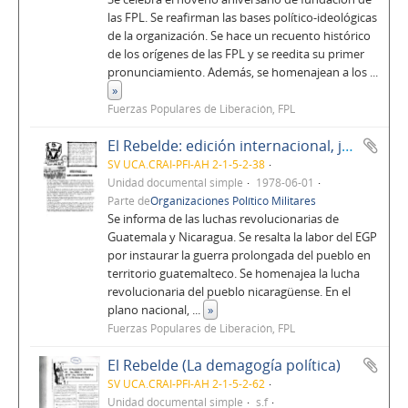
las FPL. Se reafirman las bases político-ideológicas
de la organización. Se hace un recuento histórico
de los orígenes de las FPL y se reedita su primer
pronunciamiento. Además, se homenajean a los
...
»
Fuerzas Populares de Liberación, FPL
El Rebelde: edición internacional, junio de 1978, No. 5, Año 1
SV UCA.CRAI-PFI-AH 2-1-5-2-38
Unidad documental simple
1978-06-01
Parte de
Organizaciones Político Militares
Se informa de las luchas revolucionarias de
Guatemala y Nicaragua. Se resalta la labor del EGP
por instaurar la guerra prolongada del pueblo en
territorio guatemalteco. Se homenajea la lucha
revolucionaria del pueblo nicaragüense. En el
plano nacional,
...
»
Fuerzas Populares de Liberación, FPL
El Rebelde (La demagogía política)
SV UCA.CRAI-PFI-AH 2-1-5-2-62
Unidad documental simple
s.f