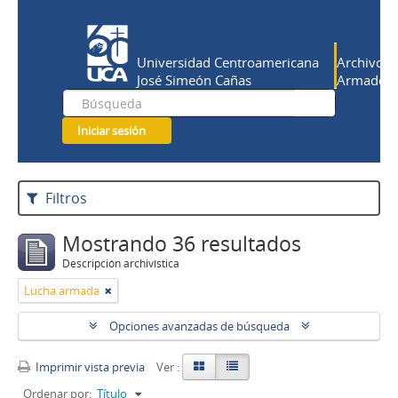
Universidad Centroamericana
Archivo Hi
José Simeón Cañas
Armado Sa
Iniciar sesión
Filtros
Mostrando 36 resultados
Descripción archivística
Lucha armada
Opciones avanzadas de búsqueda
Imprimir vista previa
Ver :
Ordenar por:
Título