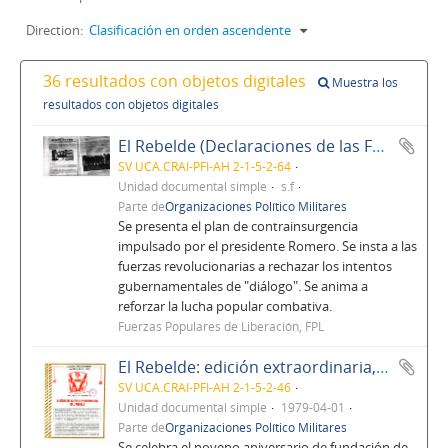
Direction:
Clasificación en orden ascendente
36 resultados con objetos digitales
Muestra los
resultados con objetos digitales
El Rebelde (Declaraciones de las FPL)
SV UCA.CRAI-PFI-AH 2-1-5-2-64
Unidad documental simple
s.f
Parte de
Organizaciones Político Militares
Se presenta el plan de contrainsurgencia
impulsado por el presidente Romero. Se insta a las
fuerzas revolucionarias a rechazar los intentos
gubernamentales de "diálogo". Se anima a
reforzar la lucha popular combativa.
Fuerzas Populares de Liberación, FPL
El Rebelde: edición extraordinaria, abril de 1979, No. 78, Año 6
SV UCA.CRAI-PFI-AH 2-1-5-2-46
Unidad documental simple
1979-04-01
Parte de
Organizaciones Político Militares
Se celebra el noveno aniversario de fundación de