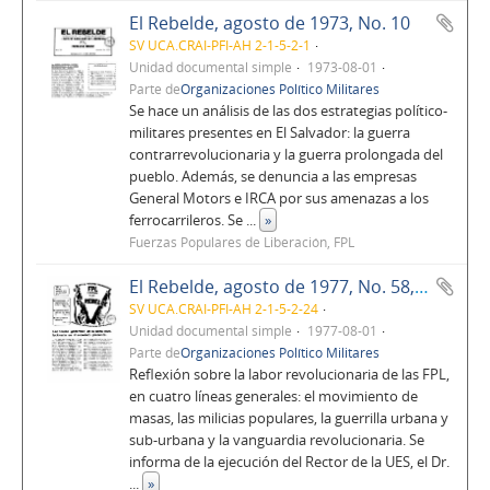
El Rebelde, agosto de 1973, No. 10
SV UCA.CRAI-PFI-AH 2-1-5-2-1
Unidad documental simple
1973-08-01
Parte de
Organizaciones Político Militares
Se hace un análisis de las dos estrategias político-
militares presentes en El Salvador: la guerra
contrarrevolucionaria y la guerra prolongada del
pueblo. Además, se denuncia a las empresas
General Motors e IRCA por sus amenazas a los
ferrocarrileros. Se
...
»
Fuerzas Populares de Liberación, FPL
El Rebelde, agosto de 1977, No. 58, Año 5
SV UCA.CRAI-PFI-AH 2-1-5-2-24
Unidad documental simple
1977-08-01
Parte de
Organizaciones Político Militares
Reflexión sobre la labor revolucionaria de las FPL,
en cuatro líneas generales: el movimiento de
masas, las milicias populares, la guerrilla urbana y
sub-urbana y la vanguardia revolucionaria. Se
informa de la ejecución del Rector de la UES, el Dr.
...
»