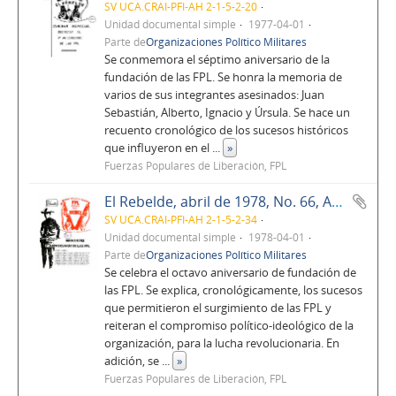
SV UCA.CRAI-PFI-AH 2-1-5-2-20
Unidad documental simple
1977-04-01
Parte de
Organizaciones Político Militares
Se conmemora el séptimo aniversario de la
fundación de las FPL. Se honra la memoria de
varios de sus integrantes asesinados: Juan
Sebastián, Alberto, Ignacio y Úrsula. Se hace un
recuento cronológico de los sucesos históricos
que influyeron en el
...
»
Fuerzas Populares de Liberación, FPL
El Rebelde, abril de 1978, No. 66, Año 6
SV UCA.CRAI-PFI-AH 2-1-5-2-34
Unidad documental simple
1978-04-01
Parte de
Organizaciones Político Militares
Se celebra el octavo aniversario de fundación de
las FPL. Se explica, cronológicamente, los sucesos
que permitieron el surgimiento de las FPL y
reiteran el compromiso político-ideológico de la
organización, para la lucha revolucionaria. En
adición, se
...
»
Fuerzas Populares de Liberación, FPL