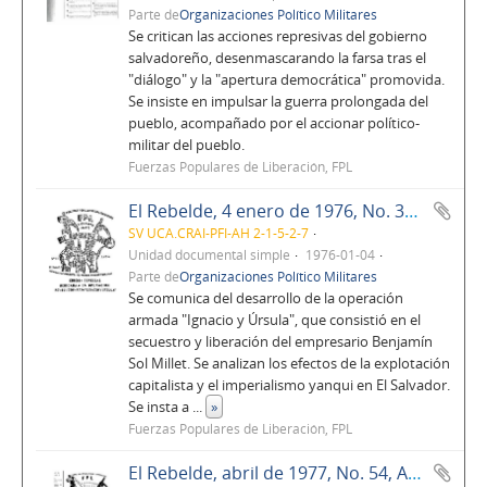
Parte de
Organizaciones Político Militares
Se critican las acciones represivas del gobierno
salvadoreño, desenmascarando la farsa tras el
"diálogo" y la "apertura democrática" promovida.
Se insiste en impulsar la guerra prolongada del
pueblo, acompañado por el accionar político-
militar del pueblo.
Fuerzas Populares de Liberación, FPL
El Rebelde, 4 enero de 1976, No. 38, Año 4
SV UCA.CRAI-PFI-AH 2-1-5-2-7
Unidad documental simple
1976-01-04
Parte de
Organizaciones Político Militares
Se comunica del desarrollo de la operación
armada "Ignacio y Úrsula", que consistió en el
secuestro y liberación del empresario Benjamín
Sol Millet. Se analizan los efectos de la explotación
capitalista y el imperialismo yanqui en El Salvador.
Se insta a
...
»
Fuerzas Populares de Liberación, FPL
El Rebelde, abril de 1977, No. 54, Año 5