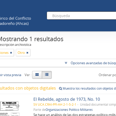
rico del Conflicto
adoreño (Ahcas)
Mostrando 1 resultados
scripción archivística
ciones
Otro
Opciones avanzadas de bús
r vista previa
Ver :
Ordenar po
ultados con objetos digitales
Muestra los resultados con objetos di
El Rebelde, agosto de 1973, No. 10
SV UCA.CRAI-PFI-AH 2-1-5-2-1
Unidad documental simp
Parte de
Organizaciones Político Militares
Se hace un análisis de las dos estrategias político-mili