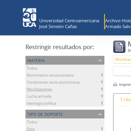
Universidad Centroamericana
Archivo Histó
José Simeón Cañas
Armado Salv
Restringir resultados por:
De
materia
Moviliza
Todos
Movimiento revolucionario
1
Condiciones socio-económicas
1
Imprimi
Movilizaciones
1
Lucha armada
1
1 res
Ideología política
1
tipo de soporte
Todos
Otro
1