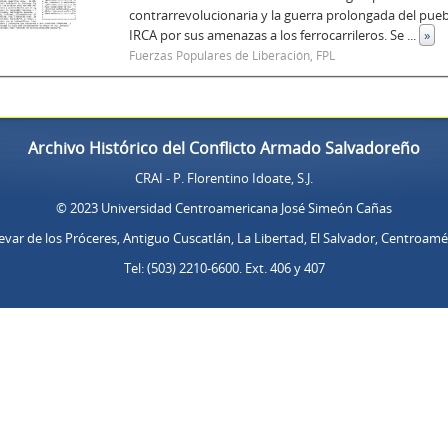
contrarrevolucionaria y la guerra prolongada del pue
IRCA por sus amenazas a los ferrocarrileros. Se
...
»
Fuerzas Populares de Liberación, FPL
Archivo Histórico del Conflicto Armado Salvadoreño
CRAI - P. Florentino Idoate, S.J.
© 2023 Universidad Centroamericana José Simeón Cañas
evar de los Próceres, Antiguo Cuscatlán, La Libertad, El Salvador, Centroamé
Tel: (503) 2210-6600. Ext. 406 y 407