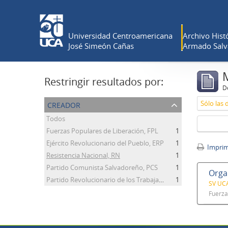
Universidad Centroamericana
Archivo Histó
José Simeón Cañas
Armado Salv
Restringir resultados por:
De
creador
Sólo las 
Todos
Fuerzas Populares de Liberación, FPL
1
Ejército Revolucionario del Pueblo, ERP
1
Imprimi
Resistencia Nacional, RN
1
Partido Comunista Salvadoreño, PCS
1
Organ
Partido Revolucionario de los Trabajadores Centroamericanos, PRTC
1
SV UCA
Fuerza