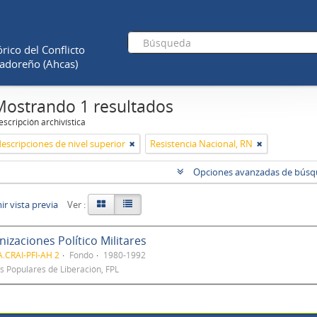
rico del Conflicto
adoreño (Ahcas)
Mostrando 1 resultados
scripción archivística
descripciones de nivel superior
Resistencia Nacional, RN
Opciones avanzadas de bús
r vista previa
Ver :
izaciones Político Militares
.CRAI-PFI-AH 2
Fondo
1980-1992
s Populares de Liberación, FPL