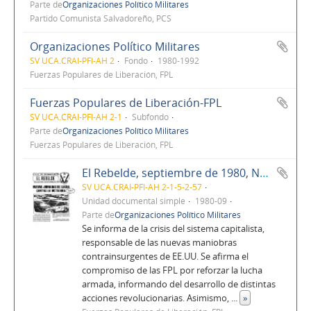
Parte de
Organizaciones Político Militares
Partido Comunista Salvadoreño, PCS
Organizaciones Político Militares
SV UCA.CRAI-PFI-AH 2
Fondo
1980-1992
Fuerzas Populares de Liberación, FPL
Fuerzas Populares de Liberación-FPL
SV UCA.CRAI-PFI-AH 2-1
Subfondo
Parte de
Organizaciones Político Militares
Fuerzas Populares de Liberación, FPL
El Rebelde, septiembre de 1980, No. 94, Año 8
SV UCA.CRAI-PFI-AH 2-1-5-2-57
Unidad documental simple
1980-09
Parte de
Organizaciones Político Militares
Se informa de la crisis del sistema capitalista,
responsable de las nuevas maniobras
contrainsurgentes de EE.UU. Se afirma el
compromiso de las FPL por reforzar la lucha
armada, informando del desarrollo de distintas
acciones revolucionarias. Asimismo,
...
»