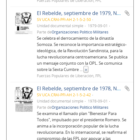
Fuerzas Populares de Liberación, FPL
El Rebelde, septiembre de 1979, No. 83, Año 7
SV UCA.CRAI-PFI-AH 2-1-5-2-50
Unidad documental simple
1979-09-01
Parte de
Organizaciones Político Militares
Se celebra el derrocamiento de la dinastía
Somoza. Se reconoce la importancia estratégico-
ideológica, de la Revolución Sandinista, para la
lucha revolucionaria centroamericana. Se publica
un mensaje conjunto con la OPL. Se comunica
sobre la Sexta Cumbre
...
»
Fuerzas Populares de Liberación, FPL
El Rebelde, septiembre de 1978, No. 71, Año 6
SV UCA.CRAI-PFI-AH 2-1-5-2-42
Unidad documental simple
1978-09-01
Parte de
Organizaciones Político Militares
Se examina el llamado plan "Bienestar Para
Todos", impulsado por el presidente Romero. Se
anima a la incorporación popular de la lucha
revolucionaria. En lo internacional, se reafirma el
compromiso de las FPL por apoyar a las