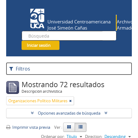
Universidad Centroamericana
Archivo Hi
José Simeón Cañas
Armado Sa
Iniciar sesión
Filtros
Mostrando 72 resultados
Descripción archivística
Organizaciones Político Militares
Opciones avanzadas de búsqueda
Imprimir vista previa
Ver :
Ordenar por:
Título
Direction:
Descending