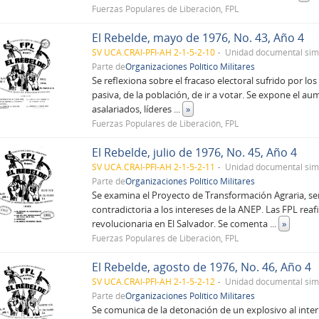
Fuerzas Populares de Liberación, FPL
El Rebelde, mayo de 1976, No. 43, Año 4
SV UCA.CRAI-PFI-AH 2-1-5-2-10
Unidad documental sim
Parte de
Organizaciones Político Militares
Se reflexiona sobre el fracaso electoral sufrido por l
pasiva, de la población, de ir a votar. Se expone el a
asalariados, líderes
...
»
Fuerzas Populares de Liberación, FPL
El Rebelde, julio de 1976, No. 45, Año 4
SV UCA.CRAI-PFI-AH 2-1-5-2-11
Unidad documental sim
Parte de
Organizaciones Político Militares
Se examina el Proyecto de Transformación Agraria, se
contradictoria a los intereses de la ANEP. Las FPL re
revolucionaria en El Salvador. Se comenta
...
»
Fuerzas Populares de Liberación, FPL
El Rebelde, agosto de 1976, No. 46, Año 4
SV UCA.CRAI-PFI-AH 2-1-5-2-12
Unidad documental sim
Parte de
Organizaciones Político Militares
Se comunica de la detonación de un explosivo al inte