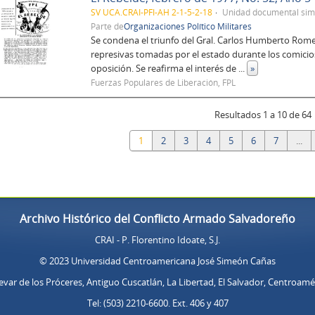
SV UCA.CRAI-PFI-AH 2-1-5-2-18
Unidad documental sim
Parte de
Organizaciones Político Militares
Se condena el triunfo del Gral. Carlos Humberto Rome
represivas tomadas por el estado durante los comicios
oposición. Se reafirma el interés de
...
»
Fuerzas Populares de Liberación, FPL
Resultados 1 a 10 de 64
1
2
3
4
5
6
7
...
Archivo Histórico del Conflicto Armado Salvadoreño
CRAI - P. Florentino Idoate, S.J.
© 2023 Universidad Centroamericana José Simeón Cañas
evar de los Próceres, Antiguo Cuscatlán, La Libertad, El Salvador, Centroamé
Tel: (503) 2210-6600. Ext. 406 y 407