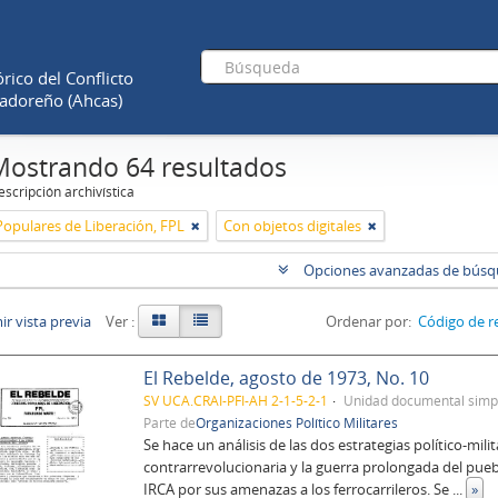
rico del Conflicto
adoreño (Ahcas)
Mostrando 64 resultados
scripción archivística
Populares de Liberación, FPL
Con objetos digitales
Opciones avanzadas de bús
r vista previa
Ver :
Ordenar por:
Código de r
El Rebelde, agosto de 1973, No. 10
SV UCA.CRAI-PFI-AH 2-1-5-2-1
Unidad documental simp
Parte de
Organizaciones Político Militares
Se hace un análisis de las dos estrategias político-mili
contrarrevolucionaria y la guerra prolongada del pue
IRCA por sus amenazas a los ferrocarrileros. Se
...
»