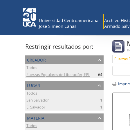
Universidad Centroamericana
Archivo Histó
José Simeón Cañas
Armado Salv
Restringir resultados por:
De
creador
Fuerzas 
Todos
Fuerzas Populares de Liberación, FPL
64
lugar
Imprimi
Todos
San Salvador
1
El Salvador
1
materia
Todos