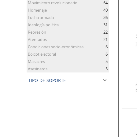
Movimiento revolucionario
64
Homenaje
40
Lucha armada
36
Ideología política
31
Represión
22
Atentados
21
Condiciones socio-económicas
6
Boicot electoral
6
Masacres
5
Asesinatos
5
tipo de soporte