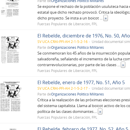
Parte de
Organizaciones Político Militares
Se expone el rechazo de la población usuluteca hacia 
estatal que dicho rechazo provocó. Critica la ideológi
dicho proyecto. Se insta a un boicot
...
»
Fuerzas Populares de Liberación, FPL
El Rebelde, diciembre de 1976, No. 50, Año
SV UCA.CRAI-PFI-AH 2-1-5-2-16
Unidad documental sim
Parte de
Organizaciones Político Militares
Se conmemoran los 45 años de la insurrección popular
salvadoreña, señalando el incremento de la lucha co
contrarrevolucionarias, por parte de las clases
...
»
Fuerzas Populares de Liberación, FPL
El Rebelde, enero de 1977, No. 51, Año 5
SV UCA.CRAI-PFI-AH 2-1-5-2-17
Unidad documental sim
Parte de
Organizaciones Político Militares
Crítica a la realización de las próximas elecciones p
del sistema capitalista. Llama al boicot activo de lo
política de las clases dominantes.
...
»
Fuerzas Populares de Liberación, FPL
El Rebelde, febrero de 1977, No. 52, Año 5