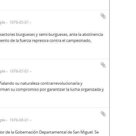
ple
1976-05-01
os sectores burgueses y semi-burgueses, ante la abstinencia
umento de la fuerza represiva contra el campesinado,
ple
1976-07-01
ñalando su naturaleza contrarrevolucionaria y
afirman su compromiso por garantizar la lucha organizada y
ple
1976-08-01
rior de la Gobernación Departamental de San Miguel. Se