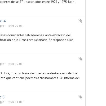
ientes de las FPL asesinados entre 1974 y 1975: Juan
ño 4
ple
1976-09-01
 clases dominantes salvadoreñas, ante el fracaso del
ficación de la lucha revolucionaria. Se responde a las
ple
1976-10-01
L: Eva, Chico y Toño, de quienes se destaca su valentía
mento que contiene poemas a sus nombres. Se informa del
o 5
ple
1976-11-01