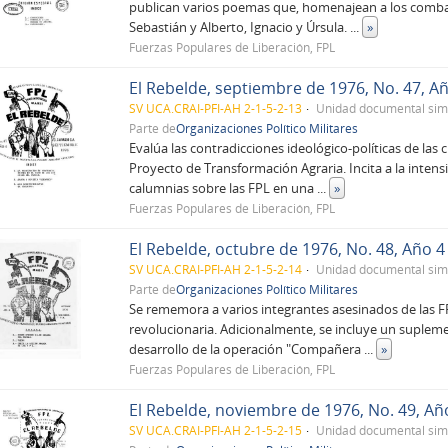
publican varios poemas que, homenajean a los combat
Sebastián y Alberto, Ignacio y Úrsula.
...
»
Fuerzas Populares de Liberación, FPL
El Rebelde, septiembre de 1976, No. 47, A
SV UCA.CRAI-PFI-AH 2-1-5-2-13
Unidad documental sim
Parte de
Organizaciones Político Militares
Evalúa las contradicciones ideológico-políticas de las
Proyecto de Transformación Agraria. Incita a la intensi
calumnias sobre las FPL en una
...
»
Fuerzas Populares de Liberación, FPL
El Rebelde, octubre de 1976, No. 48, Año 4
SV UCA.CRAI-PFI-AH 2-1-5-2-14
Unidad documental sim
Parte de
Organizaciones Político Militares
Se rememora a varios integrantes asesinados de las FP
revolucionaria. Adicionalmente, se incluye un suple
desarrollo de la operación "Compañera
...
»
Fuerzas Populares de Liberación, FPL
El Rebelde, noviembre de 1976, No. 49, Añ
SV UCA.CRAI-PFI-AH 2-1-5-2-15
Unidad documental sim