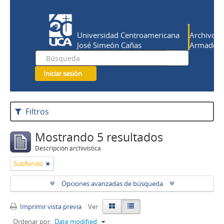
Universidad Centroamericana
Archivo Hi
José Simeón Cañas
Armado Sa
Iniciar sesión
Filtros
Mostrando 5 resultados
Descripción archivística
Subfondo
Opciones avanzadas de búsqueda
Imprimir vista previa
Ver :
Ordenar por:
Date modified