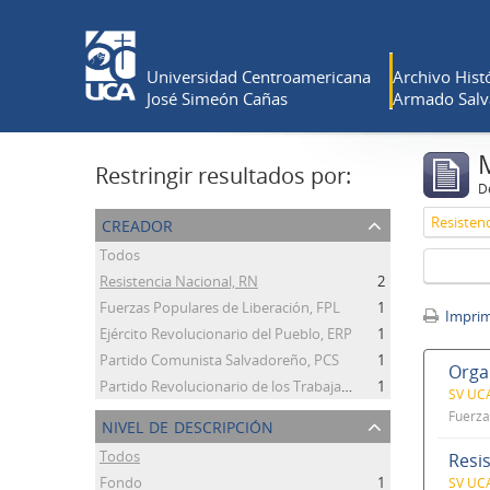
Universidad Centroamericana
Archivo Histó
José Simeón Cañas
Armado Salv
Restringir resultados por:
De
creador
Resisten
Todos
Resistencia Nacional, RN
2
Fuerzas Populares de Liberación, FPL
1
Imprimi
Ejército Revolucionario del Pueblo, ERP
1
Partido Comunista Salvadoreño, PCS
1
Organ
Partido Revolucionario de los Trabajadores Centroamericanos, PRTC
1
SV UCA
Fuerza
nivel de descripción
Todos
Resi
Fondo
1
SV UCA