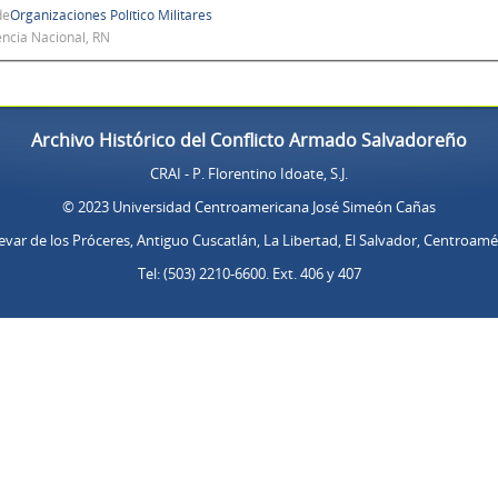
de
Organizaciones Político Militares
encia Nacional, RN
Archivo Histórico del Conflicto Armado Salvadoreño
CRAI - P. Florentino Idoate, S.J.
© 2023 Universidad Centroamericana José Simeón Cañas
evar de los Próceres, Antiguo Cuscatlán, La Libertad, El Salvador, Centroamé
Tel: (503) 2210-6600. Ext. 406 y 407