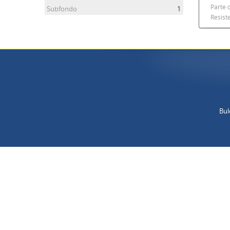
Parte 
Subfondo
1
Resist
Bul