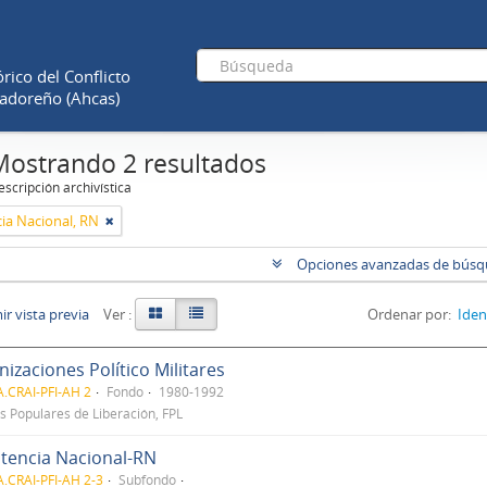
rico del Conflicto
adoreño (Ahcas)
Mostrando 2 resultados
scripción archivística
cia Nacional, RN
Opciones avanzadas de bús
r vista previa
Ver :
Ordenar por:
Iden
izaciones Político Militares
.CRAI-PFI-AH 2
Fondo
1980-1992
s Populares de Liberación, FPL
stencia Nacional-RN
.CRAI-PFI-AH 2-3
Subfondo