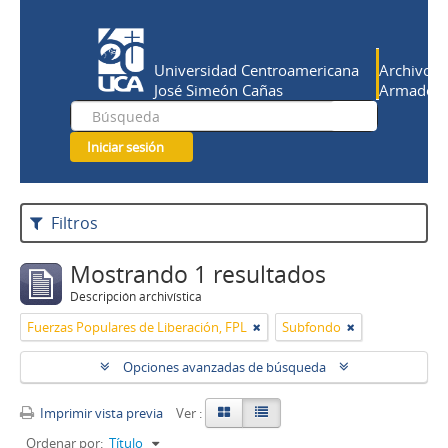
Universidad Centroamericana
Archivo Hi
José Simeón Cañas
Armado Sa
Iniciar sesión
Filtros
Mostrando 1 resultados
Descripción archivística
Fuerzas Populares de Liberación, FPL
Subfondo
Opciones avanzadas de búsqueda
Imprimir vista previa
Ver :
Ordenar por:
Título