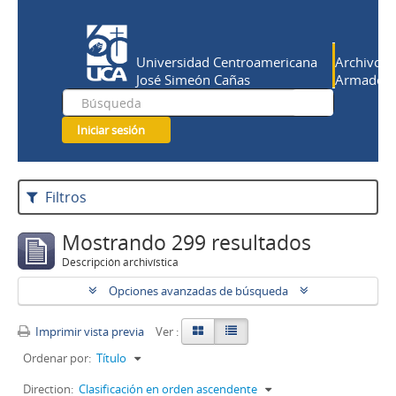
Universidad Centroamericana
Archivo Hi
José Simeón Cañas
Armado Sa
Iniciar sesión
Filtros
Mostrando 299 resultados
Descripción archivística
Opciones avanzadas de búsqueda
Imprimir vista previa
Ver :
Ordenar por:
Título
Direction:
Clasificación en orden ascendente