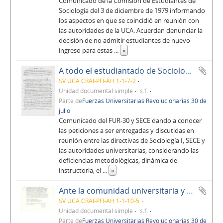
Comunicado de la Comisión de Estudiantes de
Sociología del 3 de diciembre de 1979 informando
los aspectos en que se coincidió en reunión con
las autoridades de la UCA. Acuerdan denunciar la
decisión de no admitir estudiantes de nuevo
ingreso para estas
...
»
A todo el estudiantado de Sociología I
SV UCA.CRAI-PFI-AH 1-1-7-2
Unidad documental simple
s.f.
Parte de
Fuerzas Universitarias Revolucionarias 30 de
julio
Comunicado del FUR-30 y SECE dando a conocer
las peticiones a ser entregadas y discutidas en
reunión entre las directivas de Sociología I, SECE y
las autoridades universitarias, considerando las
deficiencias metodológicas, dinámica de
instructoria, el
...
»
Ante la comunidad universitaria y pueblo en general
SV UCA.CRAI-PFI-AH 1-1-10-5
Unidad documental simple
s.f.
Parte de
Fuerzas Universitarias Revolucionarias 30 de