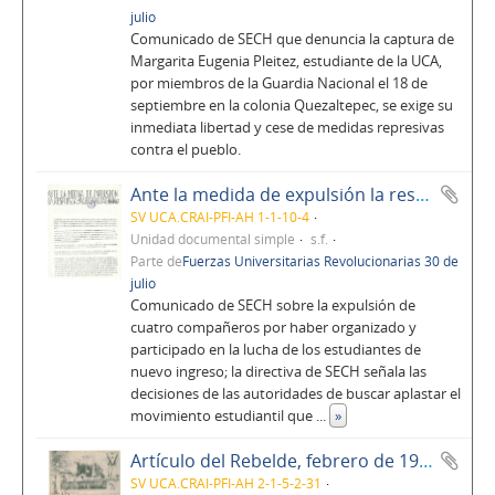
julio
Comunicado de SECH que denuncia la captura de
Margarita Eugenia Pleitez, estudiante de la UCA,
por miembros de la Guardia Nacional el 18 de
septiembre en la colonia Quezaltepec, se exige su
inmediata libertad y cese de medidas represivas
contra el pueblo.
Ante la medida de expulsión la respuesta: ¡¡organización!!
SV UCA.CRAI-PFI-AH 1-1-10-4
Unidad documental simple
s.f.
Parte de
Fuerzas Universitarias Revolucionarias 30 de
julio
Comunicado de SECH sobre la expulsión de
cuatro compañeros por haber organizado y
participado en la lucha de los estudiantes de
nuevo ingreso; la directiva de SECH señala las
decisiones de las autoridades de buscar aplastar el
movimiento estudiantil que
...
»
Artículo del Rebelde, febrero de 1978
SV UCA.CRAI-PFI-AH 2-1-5-2-31