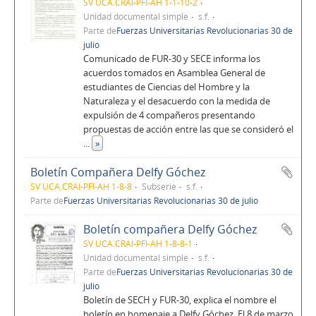
SV UCA.CRAI-PFI-AH 1-1-10-2
Unidad documental simple
s.f.
Parte de
Fuerzas Universitarias Revolucionarias 30 de
julio
Comunicado de FUR-30 y SECE informa los
acuerdos tomados en Asamblea General de
estudiantes de Ciencias del Hombre y la
Naturaleza y el desacuerdo con la medida de
expulsión de 4 compañeros presentando
propuestas de acción entre las que se consideró el
...
»
Boletín Compañera Delfy Góchez
SV UCA.CRAI-PFI-AH 1-8-8
Subserie
s.f.
Parte de
Fuerzas Universitarias Revolucionarias 30 de julio
Boletín compañera Delfy Góchez
SV UCA.CRAI-PFI-AH 1-8-8-1
Unidad documental simple
s.f.
Parte de
Fuerzas Universitarias Revolucionarias 30 de
julio
Boletín de SECH y FUR-30, explica el nombre el
boletín en homenaje a Delfy Góchez. El 8 de marzo