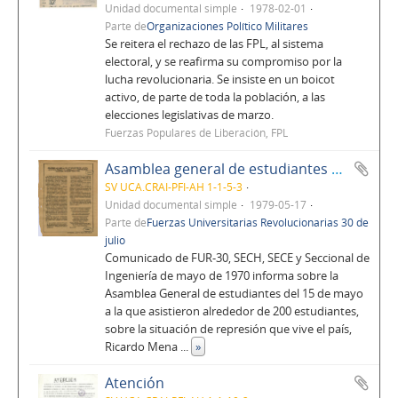
Unidad documental simple
1978-02-01
Parte de
Organizaciones Político Militares
Se reitera el rechazo de las FPL, al sistema
electoral, y se reafirma su compromiso por la
lucha revolucionaria. Se insiste en un boicot
activo, de parte de toda la población, a las
elecciones legislativas de marzo.
Fuerzas Populares de Liberación, FPL
Asamblea general de estudiantes de la UCA acuerda promover homenaje a compañeros caídos el 8 de mayo de 1979, La Cronica
SV UCA.CRAI-PFI-AH 1-1-5-3
Unidad documental simple
1979-05-17
Parte de
Fuerzas Universitarias Revolucionarias 30 de
julio
Comunicado de FUR-30, SECH, SECE y Seccional de
Ingeniería de mayo de 1970 informa sobre la
Asamblea General de estudiantes del 15 de mayo
a la que asistieron alrededor de 200 estudiantes,
sobre la situación de represión que vive el país,
Ricardo Mena
...
»
Atención