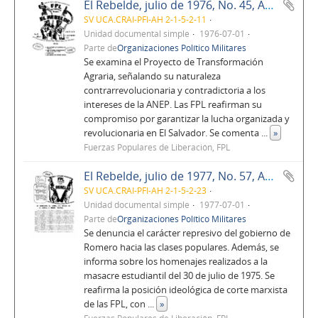
El Rebelde, julio de 1976, No. 45, Año 4
SV UCA.CRAI-PFI-AH 2-1-5-2-11
Unidad documental simple
1976-07-01
Parte de
Organizaciones Político Militares
Se examina el Proyecto de Transformación
Agraria, señalando su naturaleza
contrarrevolucionaria y contradictoria a los
intereses de la ANEP. Las FPL reafirman su
compromiso por garantizar la lucha organizada y
revolucionaria en El Salvador. Se comenta
...
»
Fuerzas Populares de Liberación, FPL
El Rebelde, julio de 1977, No. 57, Año 5
SV UCA.CRAI-PFI-AH 2-1-5-2-23
Unidad documental simple
1977-07-01
Parte de
Organizaciones Político Militares
Se denuncia el carácter represivo del gobierno de
Romero hacia las clases populares. Además, se
informa sobre los homenajes realizados a la
masacre estudiantil del 30 de julio de 1975. Se
reafirma la posición ideológica de corte marxista
de las FPL, con
...
»