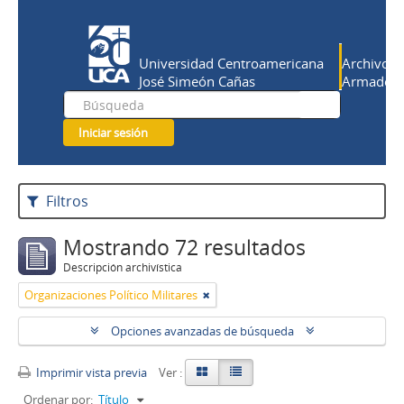
Universidad Centroamericana
Archivo Hi
José Simeón Cañas
Armado Sa
Iniciar sesión
Filtros
Mostrando 72 resultados
Descripción archivística
Organizaciones Político Militares
Opciones avanzadas de búsqueda
Imprimir vista previa
Ver :
Ordenar por:
Título