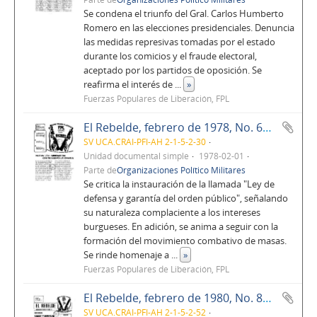
Se condena el triunfo del Gral. Carlos Humberto
Romero en las elecciones presidenciales. Denuncia
las medidas represivas tomadas por el estado
durante los comicios y el fraude electoral,
aceptado por los partidos de oposición. Se
reafirma el interés de
...
»
Fuerzas Populares de Liberación, FPL
El Rebelde, febrero de 1978, No. 64, Año 6
SV UCA.CRAI-PFI-AH 2-1-5-2-30
Unidad documental simple
1978-02-01
Parte de
Organizaciones Político Militares
Se critica la instauración de la llamada "Ley de
defensa y garantía del orden público", señalando
su naturaleza complaciente a los intereses
burgueses. En adición, se anima a seguir con la
formación del movimiento combativo de masas.
Se rinde homenaje a
...
»
Fuerzas Populares de Liberación, FPL
El Rebelde, febrero de 1980, No. 86-87
SV UCA.CRAI-PFI-AH 2-1-5-2-52