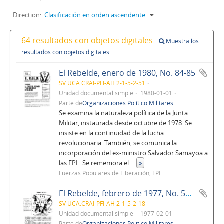
Direction:
Clasificación en orden ascendente
64 resultados con objetos digitales
Muestra los
resultados con objetos digitales
El Rebelde, enero de 1980, No. 84-85
SV UCA.CRAI-PFI-AH 2-1-5-2-51
Unidad documental simple
1980-01-01
Parte de
Organizaciones Político Militares
Se examina la naturaleza política de la Junta
Militar, instaurada desde octubre de 1978. Se
insiste en la continuidad de la lucha
revolucionaria. También, se comunica la
incorporación del ex-ministro Salvador Samayoa a
las FPL. Se rememora el
...
»
Fuerzas Populares de Liberación, FPL
El Rebelde, febrero de 1977, No. 52, Año 5
SV UCA.CRAI-PFI-AH 2-1-5-2-18
Unidad documental simple
1977-02-01
Parte de
Organizaciones Político Militares