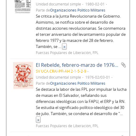
Unidad documental simple
1980-02-01
Parte de
Organizaciones Político Militares
Se critica a la Junta Revolucionaria de Gobierno.
Asimismo, se notifica sobre el desarrollo de
distintas acciones revolucionarias. Se conmemora
el tercer aniversario del levantamiento popular de
febrero 1977 y la masacre del 28 de febrero.
También, se
...
»
Fuerzas Populares de Liberación, FPL
El Rebelde, febrero-marzo de 1976, No. 40-41, Año 4
SV UCA.CRAI-PFI-AH 2-1-5-2-9
Unidad documental simple
1976-02/03-01
Parte de
Organizaciones Político Militares
Se destaca la labor de las FPL por impulsar la lucha
de masas en El Salvador, señalando sus
diferencias ideológicas con la FAPU, el ERP y la RN.
Se estudia el significado político-ideológico del 30
de julio. También, se condena el desarrollo de "
...
»
Fuerzas Populares de Liberación, FPL