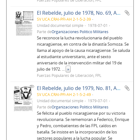
Fuerzas Populares de Liberación, FPL
El Rebelde, julio de 1978, No. 69, Año 6
SV UCA.CRAI-PFI-AH 2-1-5-2-39
Unidad documental simple
1978-07-01
Parte de
Organizaciones Político Militares
Se reconoce la lucha revolucionaria del pueblo
nicaragüense, en contra de la dinastía Somoza. Se
llama al apoyo de la causa nicaragüense. Se saluda
al estudiante universitario, ante el sexto
aniversario de la intervención militar del 19 de
julio de 1972.
...
»
Fuerzas Populares de Liberación, FPL
El Rebelde, julio de 1979, No. 81, Año 7
SV UCA.CRAI-PFI-AH 2-1-5-2-49
Unidad documental simple
1979-07-01
Parte de
Organizaciones Político Militares
Se felicita al pueblo nicaragüense por su victoria
revolucionaria. Se rememoran a Federico, Enrique
y Pedro, combatientes de las FPL caídos en
batalla. Se insiste en la incorporación de los
sectores populares a la lucha popular. Se