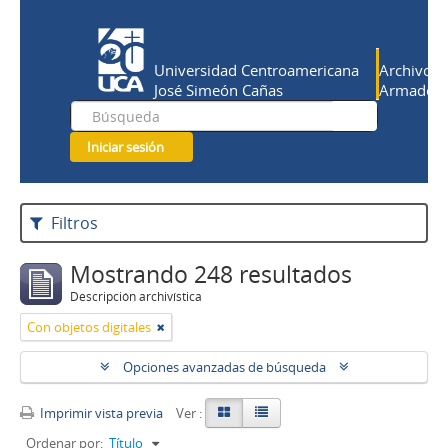
Universidad Centroamericana
Archivo Hi
José Simeón Cañas
Armado Sa
Iniciar sesión
Filtros
Mostrando 248 resultados
Descripción archivística
Con objetos digitales
Opciones avanzadas de búsqueda
Imprimir vista previa
Ver :
Ordenar por:
Título