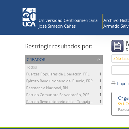
Universidad Centroamericana
Archivo Histó
José Simeón Cañas
Armado Salv
Restringir resultados por:
De
creador
Sólo las 
Todos
Fuerzas Populares de Liberación, FPL
1
Ejército Revolucionario del Pueblo, ERP
1
Imprimi
Resistencia Nacional, RN
1
Partido Comunista Salvadoreño, PCS
1
Organ
Partido Revolucionario de los Trabajadores Centroamericanos, PRTC
1
SV UCA
Fuerza