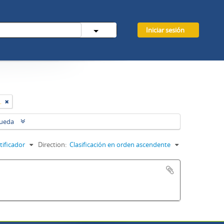
Iniciar sesión
ntroamericanos, PRTC
queda
tificador
Direction:
Clasificación en orden ascendente