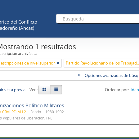
rico del Conflicto
adoreño (Ahcas)
Mostrando 1 resultados
scripción archivística
descripciones de nivel superior
Partido Revolucionario de los Trabajadores Ce
Opciones avanzadas de bús
r vista previa
Ver :
Ordenar por:
Iden
izaciones Político Militares
.CRAI-PFI-AH 2
Fondo
1980-1992
s Populares de Liberación, FPL