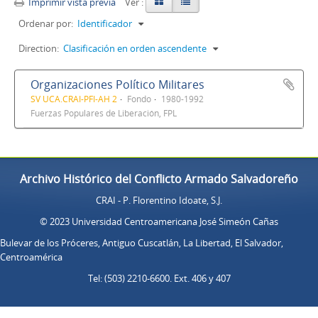
Imprimir vista previa
Ver :
Ordenar por:
Identificador
Direction:
Clasificación en orden ascendente
Organizaciones Político Militares
SV UCA.CRAI-PFI-AH 2
Fondo
1980-1992
Fuerzas Populares de Liberación, FPL
Archivo Histórico del Conflicto Armado Salvadoreño
CRAI - P. Florentino Idoate, S.J.
© 2023 Universidad Centroamericana José Simeón Cañas
Bulevar de los Próceres, Antiguo Cuscatlán, La Libertad, El Salvador,
Centroamérica
Tel: (503) 2210-6600. Ext. 406 y 407