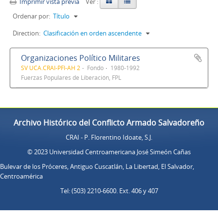
Imprimir vista previa
Ver :
Ordenar por:
Título
Direction:
Clasificación en orden ascendente
Organizaciones Político Militares
SV UCA.CRAI-PFI-AH 2
Fondo
1980-1992
Fuerzas Populares de Liberación, FPL
Archivo Histórico del Conflicto Armado Salvadoreño
CRAI - P. Florentino Idoate, S.J.
© 2023 Universidad Centroamericana José Simeón Cañas
Bulevar de los Próceres, Antiguo Cuscatlán, La Libertad, El Salvador,
Centroamérica
Tel: (503) 2210-6600. Ext. 406 y 407