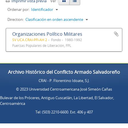
Imprimir vista previa
Ver :
Ordenar por:
Identificador
Direction:
Clasificación en orden ascendente
Organizaciones Político Militares
SV UCA.CRAI-PFI-AH 2
Fondo
1980-1992
Fuerzas Populares de Liberación, FPL
Archivo Histórico del Conflicto Armado Salvadoreño
CRAI - P. Florentino Idoate, S.J.
© 2023 Universidad Centroamericana José Simeón Cañas
Bulevar de los Próceres, Antiguo Cuscatlán, La Libertad, El Salvador,
Centroamérica
Tel: (503) 2210-6600. Ext. 406 y 407