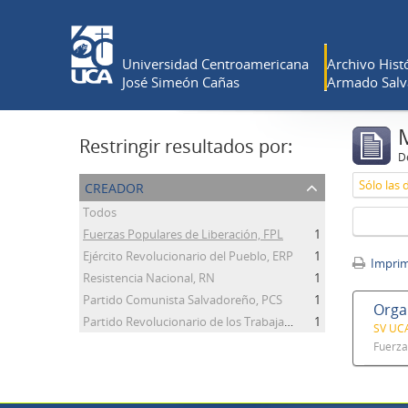
Universidad Centroamericana
Archivo Histó
José Simeón Cañas
Armado Salv
Restringir resultados por:
De
creador
Sólo las 
Todos
Fuerzas Populares de Liberación, FPL
1
Ejército Revolucionario del Pueblo, ERP
1
Imprimi
Resistencia Nacional, RN
1
Partido Comunista Salvadoreño, PCS
1
Organ
Partido Revolucionario de los Trabajadores Centroamericanos, PRTC
1
SV UCA
Fuerza