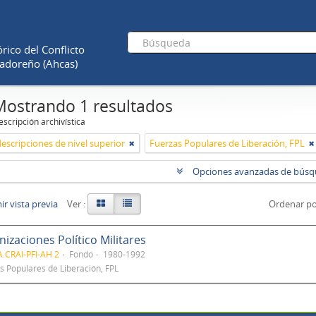
rico del Conflicto
adoreño (Ahcas)
Mostrando 1 resultados
scripción archivística
descripciones de nivel superior
Fuerzas Populares de Liberación, FPL
Opciones avanzadas de bús
r vista previa
Ver :
Ordenar po
izaciones Político Militares
.CRAI-PFI-AH 2
Fondo
1980-1992
s Populares de Liberación, FPL