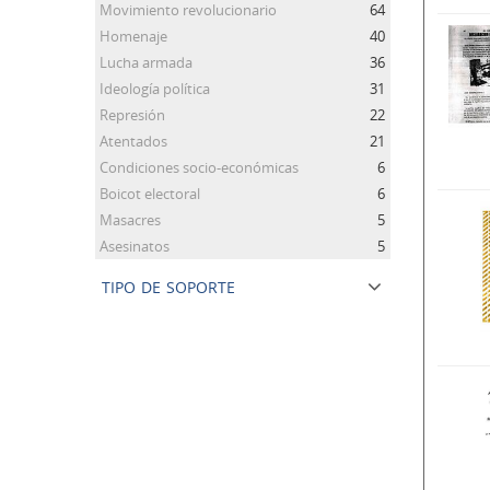
Movimiento revolucionario
64
Homenaje
40
Lucha armada
36
Ideología política
31
Represión
22
Atentados
21
Condiciones socio-económicas
6
Boicot electoral
6
Masacres
5
Asesinatos
5
tipo de soporte