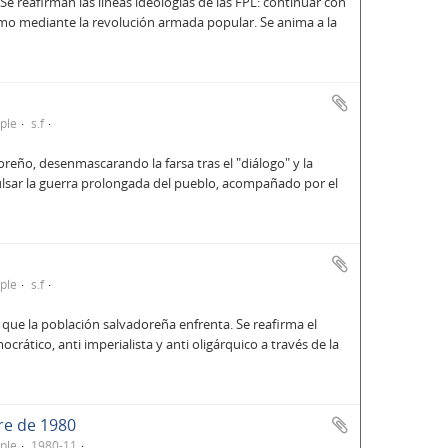
 Se reafirman las líneas ideologías de las FPL: continuar con
ismo mediante la revolución armada popular. Se anima a la
ple
s.f
doreño, desenmascarando la farsa tras el "diálogo" y la
ulsar la guerra prolongada del pueblo, acompañado por el
ple
s.f
 que la población salvadoreña enfrenta. Se reafirma el
ático, anti imperialista y anti oligárquico a través de la
re de 1980
ple
1980-11