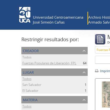
Universidad Centroamericana
Archivo Histó
José Simeón Cañas
Armado Salv
Restringir resultados por:
De
creador
Fuerzas 
Todos
Fuerzas Populares de Liberación, FPL
64
lugar
Imprimi
Todos
San Salvador
1
El Salvador
1
materia
Todos