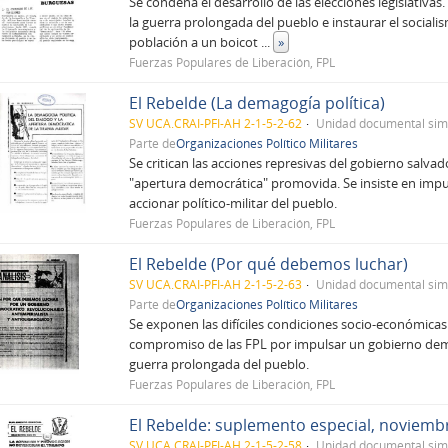
Se condena el desarrollo de las elecciones legislativas.
la guerra prolongada del pueblo e instaurar el social
población a un boicot
...
»
Fuerzas Populares de Liberación, FPL
El Rebelde (La demagogía política)
SV UCA.CRAI-PFI-AH 2-1-5-2-62
Unidad documental sim
Parte de
Organizaciones Político Militares
Se critican las acciones represivas del gobierno salva
"apertura democrática" promovida. Se insiste en imp
accionar político-militar del pueblo.
Fuerzas Populares de Liberación, FPL
El Rebelde (Por qué debemos luchar)
SV UCA.CRAI-PFI-AH 2-1-5-2-63
Unidad documental sim
Parte de
Organizaciones Político Militares
Se exponen las difíciles condiciones socio-económicas
compromiso de las FPL por impulsar un gobierno democr
guerra prolongada del pueblo.
Fuerzas Populares de Liberación, FPL
El Rebelde: suplemento especial, noviemb
SV UCA.CRAI-PFI-AH 2-1-5-2-58
Unidad documental sim