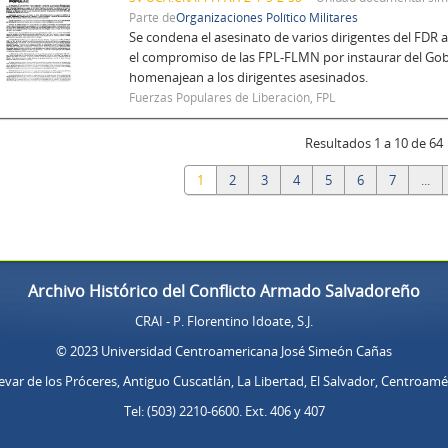
Parte de
Organizaciones Político Militares
Se condena el asesinato de varios dirigentes del FDR 
el compromiso de las FPL-FLMN por instaurar del Gob
homenajean a los dirigentes asesinados.
Fuerzas Populares de Liberación, FPL
Resultados 1 a 10 de 64
1
2
3
4
5
6
7
...
Archivo Histórico del Conflicto Armado Salvadoreño
CRAI - P. Florentino Idoate, S.J.
© 2023 Universidad Centroamericana José Simeón Cañas
evar de los Próceres, Antiguo Cuscatlán, La Libertad, El Salvador, Centroamé
Tel: (503) 2210-6600. Ext. 406 y 407