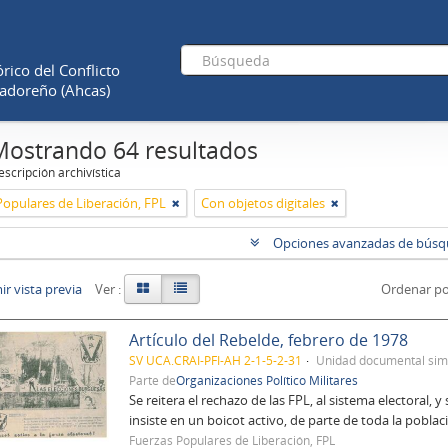
rico del Conflicto
adoreño (Ahcas)
Mostrando 64 resultados
scripción archivística
Populares de Liberación, FPL
Con objetos digitales
Opciones avanzadas de bús
r vista previa
Ver :
Ordenar po
Artículo del Rebelde, febrero de 1978
SV UCA.CRAI-PFI-AH 2-1-5-2-31
Unidad documental sim
Parte de
Organizaciones Político Militares
Se reitera el rechazo de las FPL, al sistema electoral,
insiste en un boicot activo, de parte de toda la poblaci
Fuerzas Populares de Liberación, FPL