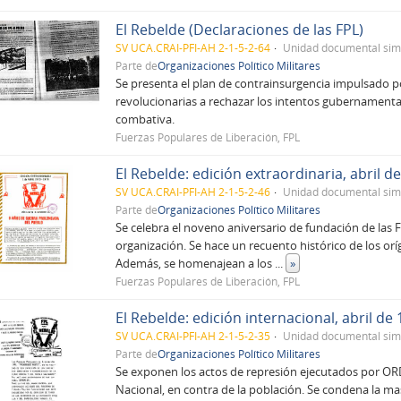
El Rebelde (Declaraciones de las FPL)
SV UCA.CRAI-PFI-AH 2-1-5-2-64
Unidad documental sim
Parte de
Organizaciones Político Militares
Se presenta el plan de contrainsurgencia impulsado po
revolucionarias a rechazar los intentos gubernamental
combativa.
Fuerzas Populares de Liberación, FPL
El Rebelde: edición extraordinaria, abril d
SV UCA.CRAI-PFI-AH 2-1-5-2-46
Unidad documental sim
Parte de
Organizaciones Político Militares
Se celebra el noveno aniversario de fundación de las FP
organización. Se hace un recuento histórico de los or
Además, se homenajean a los
...
»
Fuerzas Populares de Liberación, FPL
El Rebelde: edición internacional, abril de 
SV UCA.CRAI-PFI-AH 2-1-5-2-35
Unidad documental sim
Parte de
Organizaciones Político Militares
Se exponen los actos de represión ejecutados por ORDE
Nacional, en contra de la población. Se condena la mas