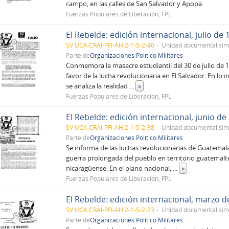
campo, en las calles de San Salvador y Apopa.
Fuerzas Populares de Liberación, FPL
El Rebelde: edición internacional, julio de 
SV UCA.CRAI-PFI-AH 2-1-5-2-40
Unidad documental sim
Parte de
Organizaciones Político Militares
Conmemora la masacre estudiantil del 30 de julio de 1
favor de la lucha revolucionaria en El Salvador. En lo
se analiza la realidad
...
»
Fuerzas Populares de Liberación, FPL
El Rebelde: edición internacional, junio de
SV UCA.CRAI-PFI-AH 2-1-5-2-38
Unidad documental sim
Parte de
Organizaciones Político Militares
Se informa de las luchas revolucionarias de Guatemala 
guerra prolongada del pueblo en territorio guatemalt
nicaragüense. En el plano nacional,
...
»
Fuerzas Populares de Liberación, FPL
El Rebelde: edición internacional, marzo d
SV UCA.CRAI-PFI-AH 2-1-5-2-33
Unidad documental sim
Parte de
Organizaciones Político Militares