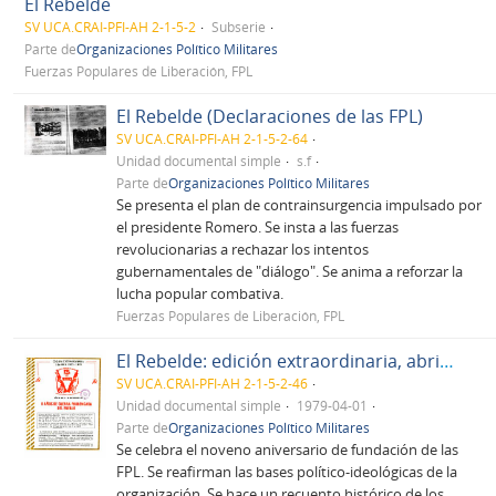
El Rebelde
SV UCA.CRAI-PFI-AH 2-1-5-2
Subserie
Parte de
Organizaciones Político Militares
Fuerzas Populares de Liberación, FPL
El Rebelde (Declaraciones de las FPL)
SV UCA.CRAI-PFI-AH 2-1-5-2-64
Unidad documental simple
s.f
Parte de
Organizaciones Político Militares
Se presenta el plan de contrainsurgencia impulsado por
el presidente Romero. Se insta a las fuerzas
revolucionarias a rechazar los intentos
gubernamentales de "diálogo". Se anima a reforzar la
lucha popular combativa.
Fuerzas Populares de Liberación, FPL
El Rebelde: edición extraordinaria, abril de 1979, No. 78, Año 6
SV UCA.CRAI-PFI-AH 2-1-5-2-46
Unidad documental simple
1979-04-01
Parte de
Organizaciones Político Militares
Se celebra el noveno aniversario de fundación de las
FPL. Se reafirman las bases político-ideológicas de la
organización. Se hace un recuento histórico de los