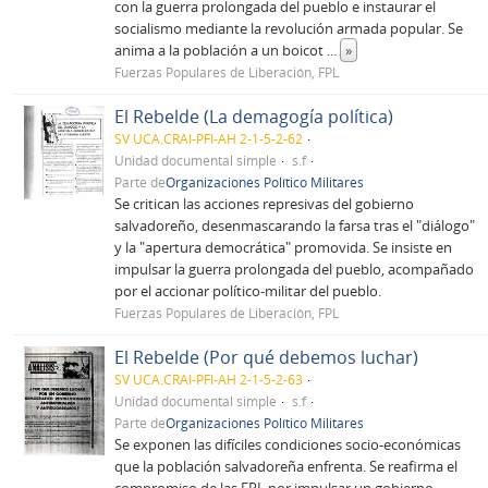
con la guerra prolongada del pueblo e instaurar el
socialismo mediante la revolución armada popular. Se
anima a la población a un boicot
...
»
Fuerzas Populares de Liberación, FPL
El Rebelde (La demagogía política)
SV UCA.CRAI-PFI-AH 2-1-5-2-62
Unidad documental simple
s.f
Parte de
Organizaciones Político Militares
Se critican las acciones represivas del gobierno
salvadoreño, desenmascarando la farsa tras el "diálogo"
y la "apertura democrática" promovida. Se insiste en
impulsar la guerra prolongada del pueblo, acompañado
por el accionar político-militar del pueblo.
Fuerzas Populares de Liberación, FPL
El Rebelde (Por qué debemos luchar)
SV UCA.CRAI-PFI-AH 2-1-5-2-63
Unidad documental simple
s.f
Parte de
Organizaciones Político Militares
Se exponen las difíciles condiciones socio-económicas
que la población salvadoreña enfrenta. Se reafirma el