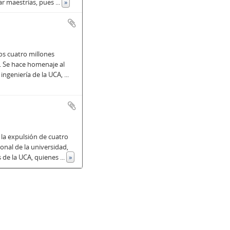
rar maestrías, pues
...
»
los cuatro millones
6. Se hace homenaje al
ingeniería de la UCA,
...
 la expulsión de cuatro
nal de la universidad,
s de la UCA, quienes
...
»