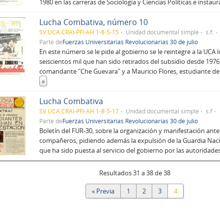
1980 en las carreras de Sociología y Ciencias Políticas e instau
Lucha Combativa, número 10
SV UCA.CRAI-PFI-AH 1-8-5-15
Unidad documental simple
s.f.
Parte de
Fuerzas Universitarias Revolucionarias 30 de julio
En este número se le pide al gobierno se le reintegre a la UCA 
seiscientos mil que han sido retirados del subsidio desde 197
comandante "Che Guevara" y a Mauricio Flores, estudiante de 
»
Lucha Combativa
SV UCA.CRAI-PFI-AH 1-8-5-17
Unidad documental simple
s.f
Parte de
Fuerzas Universitarias Revolucionarias 30 de julio
Boletín del FUR-30, sobre la organización y manifestación ante
compañeros, pidiendo además la expulsión de la Guardia Nacio
que ha sido puesta al servicio del gobierno por las autoridade
Resultados 31 a 38 de 38
« Previa
1
2
3
4