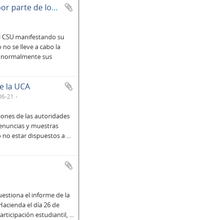
Carta dirigida al Consejo Superior Universitario por parte de los estudiantes de primer año de ingeniería
al CSU manifestando su
no se lleve a cabo la
r normalmente sus
de la UCA
06-21
iones de las autoridades
denuncias y muestras
o no estar dispuestos a
...
uestiona el informe de la
acienda el día 26 de
rticipación estudiantil,
...