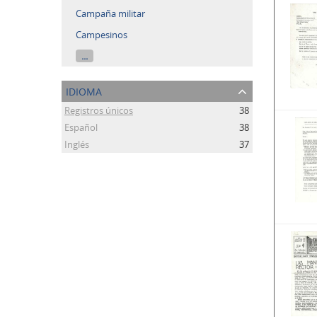
Campaña militar
Campesinos
...
idioma
Registros únicos
38
Español
38
Inglés
37