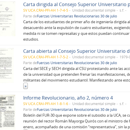
SV UCA.CRAI-PFI-AH 1-7-4-5
Unidad documental simple
s.f.
Parte de
Fuerzas Universitarias Revolucionarias 30 de julio
Carta de los estudiantes de primer año de ingeniería dirigida 
desacuerdo ante la expulsión de cuatro estudiantes, exigiendo 
medida ni se tomen represalias y que estos puedan continua
estudios.
Carta abierta al Consejo Superior Universitario 
SV UCA.CRAI-PFI-AH 1-7-5-2
Unidad documental simple
1979-
Parte de
Fuerzas Universitarias Revolucionarias 30 de julio
Carta del SECE y SECH dirigida al CSU protestando ante las acc
de la universidad que pretenden frenar las manifestaciones, 
militantes del movimiento estudiantil. Manifestando ante est
»
Informe Revolucionario, año 2, número 4
SV UCA.CRAI-PFI-AH 1-8-1-6
Unidad documental simple
s.f.
Parte de
Fuerzas Universitarias Revolucionarias 30 de julio
Boletín del FUR-30 que expone sobre el subsidio a la UCA, se c
reunión del rector Román Mayorga Quirós con el ministro de H
enero, acompañado de una comisión “representativa”, sin la pa