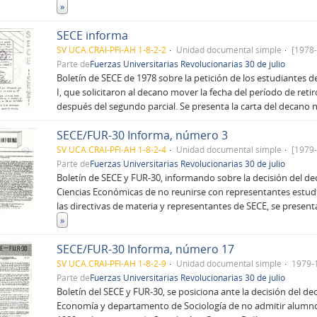
»
SECE informa
SV UCA.CRAI-PFI-AH 1-8-2-2
Unidad documental simple
[1978-
Parte de
Fuerzas Universitarias Revolucionarias 30 de julio
Boletín de SECE de 1978 sobre la petición de los estudiantes
I, que solicitaron al decano mover la fecha del período de reti
después del segundo parcial. Se presenta la carta del decano
SECE/FUR-30 Informa, número 3
SV UCA.CRAI-PFI-AH 1-8-2-4
Unidad documental simple
[1979-
Parte de
Fuerzas Universitarias Revolucionarias 30 de julio
Boletín de SECE y FUR-30, informando sobre la decisión del de
Ciencias Económicas de no reunirse con representantes estudia
las directivas de materia y representantes de SECE, se prese
»
SECE/FUR-30 Informa, número 17
SV UCA.CRAI-PFI-AH 1-8-2-9
Unidad documental simple
1979-
Parte de
Fuerzas Universitarias Revolucionarias 30 de julio
Boletín del SECE y FUR-30, se posiciona ante la decisión del de
Economía y departamento de Sociología de no admitir alumno