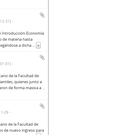
12-31]
 de Introducción-Economía
ro de materia hasta
 negándose a dicha
...
»
01-01]
cano de la Facultad de
ntiles, quienes junto a
ntaron de forma masiva a
...
11-29
cano de la Facultad de
s de nuevo ingreso para