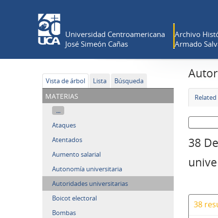
Universidad Centroamericana
Archivo Histó
José Simeón Cañas
Armado Salv
Autor
Vista de árbol
Lista
Búsqueda
materias
Related 
...
Ataques
Atentados
38 De
Aumento salarial
unive
Autonomía universitaria
Autoridades universitarias
Boicot electoral
38 res
Bombas