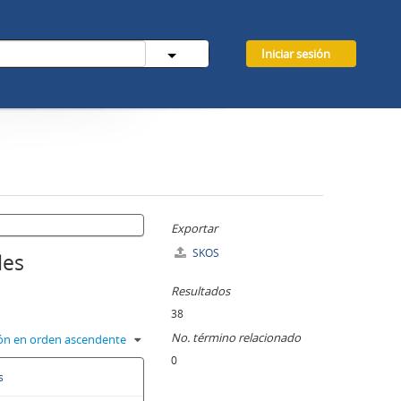
Iniciar sesión
Exportar
SKOS
des
Resultados
38
No. término relacionado
ción en orden ascendente
0
s