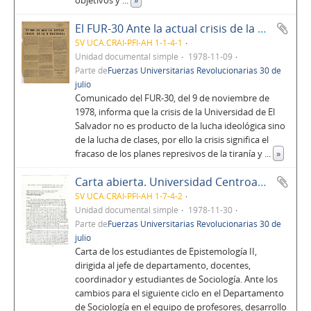
objetivos y
...
»
El FUR-30 Ante la actual crisis de la u nacional
SV UCA.CRAI-PFI-AH 1-1-4-1
Unidad documental simple
1978-11-09
Parte de
Fuerzas Universitarias Revolucionarias 30 de
julio
Comunicado del FUR-30, del 9 de noviembre de
1978, informa que la crisis de la Universidad de El
Salvador no es producto de la lucha ideológica sino
de la lucha de clases, por ello la crisis significa el
fracaso de los planes represivos de la tiranía y
...
»
Carta abierta. Universidad Centroamericana José Simeón Cañas
SV UCA.CRAI-PFI-AH 1-7-4-2
Unidad documental simple
1978-11-30
Parte de
Fuerzas Universitarias Revolucionarias 30 de
julio
Carta de los estudiantes de Epistemología II,
dirigida al jefe de departamento, docentes,
coordinador y estudiantes de Sociología. Ante los
cambios para el siguiente ciclo en el Departamento
de Sociología en el equipo de profesores, desarrollo