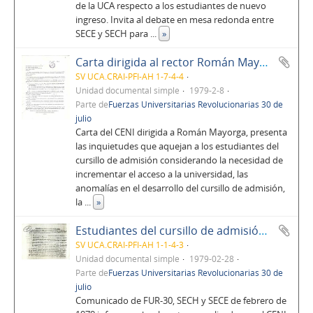
de la UCA respecto a los estudiantes de nuevo
ingreso. Invita al debate en mesa redonda entre
SECE y SECH para
...
»
Carta dirigida al rector Román Mayorga por parte del CENI
SV UCA.CRAI-PFI-AH 1-7-4-4
Unidad documental simple
1979-2-8
Parte de
Fuerzas Universitarias Revolucionarias 30 de
julio
Carta del CENI dirigida a Román Mayorga, presenta
las inquietudes que aquejan a los estudiantes del
cursillo de admisión considerando la necesidad de
incrementar el acceso a la universidad, las
anomalías en el desarrollo del cursillo de admisión,
la
...
»
Estudiantes del cursillo de admisión exigen diálogo
SV UCA.CRAI-PFI-AH 1-1-4-3
Unidad documental simple
1979-02-28
Parte de
Fuerzas Universitarias Revolucionarias 30 de
julio
Comunicado de FUR-30, SECH y SECE de febrero de