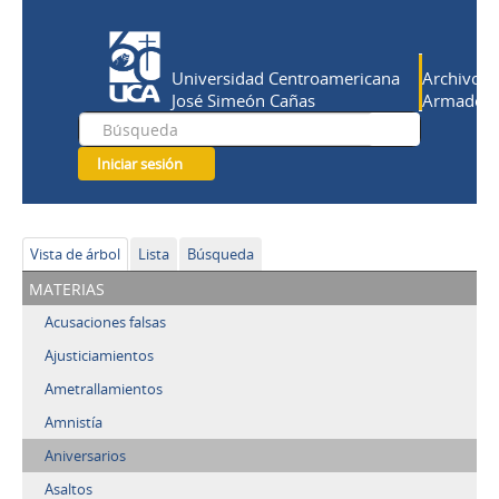
Universidad Centroamericana
Archivo Hi
José Simeón Cañas
Armado Sa
Iniciar sesión
Vista de árbol
Lista
Búsqueda
materias
Acusaciones falsas
Ajusticiamientos
Ametrallamientos
Amnistía
Aniversarios
Asaltos